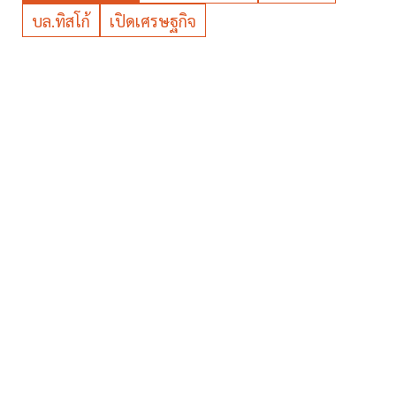
บล.ทิสโก้
เปิดเศรษฐกิจ