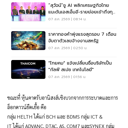
“สุวัจน์”ชู AI พลิกเศรษฐกิจไทย
แนะดันเอสเอ็มอี-รายย่อยเข้าถึงทุน
ฝ่าวิกฤต
07 ส.ค. 2569 | 08:14 น.
ราคาทองคำพุ่งแรงสุดรอบ 7 เดือน
จับตาตัวเลขจ้างงานสหรัฐ
07 ส.ค. 2569 | 02:50 น.
"ไทยคม" แจ้งเปลี่ยนชื่อบริษัทเป็น
"กัลฟ์ สเปซ เทคโนโลยี"
07 ส.ค. 2569 | 01:56 น.
ขณะที่ หุ้นคาดรับอานิสงส์เชิงบวกจากการระบาดและการ
ล็อกดาวน์ยืดเยื้อ คือ
กลุ่ม HELTH ได้แก่ BCH และ BDMS กลุ่ม ICT &
IT ได้แก่ ADVANC, DTAC, AS, COM7 และSYNEX กลุ่ม