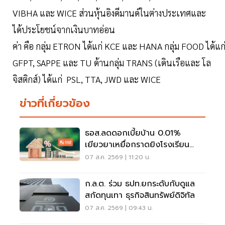
VIBHA และ WICE ส่วนหุ้นอิงดีมานด์ในต่างประเทศและ
ได้ประโยชน์จากเงินบาทอ่อน
ค่า คือ กลุ่ม ETRON ได้แก่ KCE และ HANA กลุ่ม FOOD ได้แก
GFPT, SAPPE และ TU ด้านกลุ่ม TRANS (เดินเรือและ โล
จิสติกส์) ได้แก่ PSL, TTA, JWD และ WICE
ข่าวที่เกี่ยวข้อง
ธอส.ลดดอกเบี้ยบ้าน 0.01%
เยียวยาเหยื่อกราดยิงโรงเรียน
จ.นนทบุรี
07 ส.ค. 2569 | 11:20 น.
ก.ล.ต. ร่วม ธปท.ยกระดับกับดูแล
สกัดทุนเทา ธุรกิจสินทรัพย์ดิจิทัล
07 ส.ค. 2569 | 09:43 น.