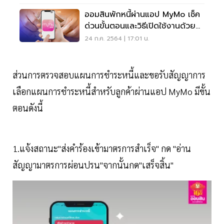
ออมสินพักหนี้ผ่านแอป MyMo เช็ค
ด่วนขั้นตอนและวิธีเปิดใช้งานด้วย
บัตรเดบิต
24 ก.ค. 2564 | 17:01 น.
ส่วนการตรวจสอบแผนการชำระหนี้และขอรับสัญญาการ
เลือกแผนการชำระหนี้สำหรับลูกค้าผ่านแอป MyMo มีขั้น
ตอนดังนี้
1.แจ้งสถานะ"ส่งคำร้องเข้ามาตรการสำเร็จ" กด "อ่าน
สัญญามาตรการผ่อนปรน"จากนั้นกด"เสร็จสิ้น"