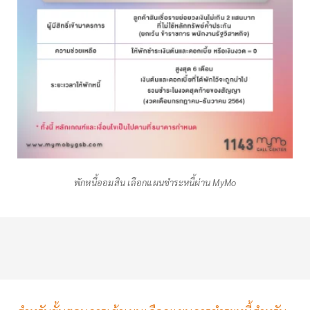
พักหนี้ออมสิน เลือกแผนชำระหนี้ผ่าน MyMo