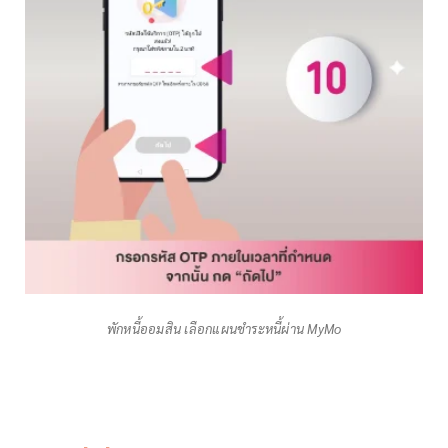
พักหนี้ออมสิน เลือกแผนชำระหนี้ผ่าน MyMo