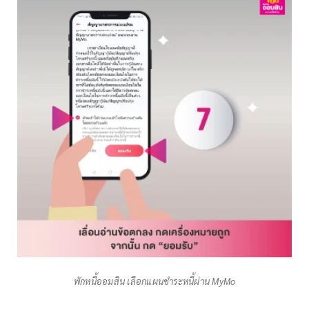
พักหนี้ออมสิน เลือกแผนชำระหนี้ผ่าน MyMo