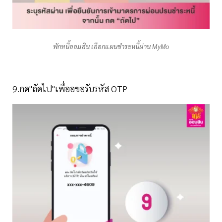
พักหนี้ออมสิน เลือกแผนชำระหนี้ผ่าน MyMo
9.กด"ถัดไป"เพื่ออขอรับรหัส OTP