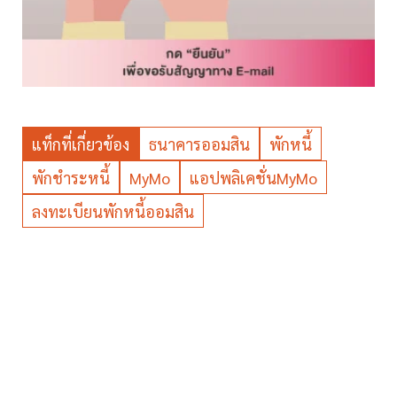
แท็กที่เกี่ยวข้อง
ธนาคารออมสิน
พักหนี้
พักชำระหนี้
MyMo
แอปพลิเคชั่นMyMo
ลงทะเบียนพักหนี้ออมสิน