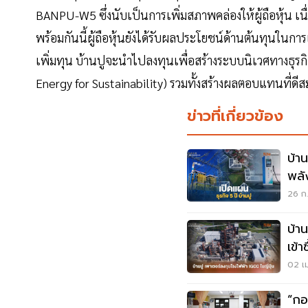
BANPU-W5 ซึ่งนับเป็นการเพิ่มสภาพคล่องให้ผู้ถือหุ้น 
พร้อมกันนี้ผู้ถือหุ้นยังได้รับผลประโยชน์ด้านต้นทุนในการแ
เพิ่มทุน บ้านปูจะนำไปลงทุนเพื่อสร้างระบบนิเวศทางธุรกิ
Energy for Sustainability) รวมทั้งสร้างผลตอบแทนที่ดี
ข่าวที่เกี่ยวข้อง
บ้า
พลั
เทค
26 ก.
บ้าน
เข้
ผลิ
02 เม
“กอ