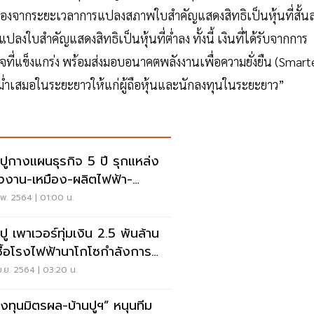
เนื่องจากระยะเวลาการแปลงสภาพใบสำคัญแสดงสิทธิเป็นหุ้นที่สั้น
ปลงใบสำคัญแสดงสิทธิเป็นหุ้นที่ต่ำลง ทั้งนี้ เงินที่ได้รับจากการ
จที่แข็งแกร่ง พร้อมส่งมอบอนาคตพลังงานเพื่อความยั่งยืน (Smart
สม่ำเสมอในระยะยาวให้แก่ผู้ถือหุ้นและนักลงทุนในระยะยาว”
นปูกางแผนธุรกิจ 5 ปี รุกแหล่ง
งงาน-เหมือง-ผลิตไฟฟ้า-
โนโลยีพลังงาน
พ. 2564 | 01:00 น.
ปู เพาเวอร์ทุ่มเงิน 2.5 พันล้าน
าซื้อโรงไฟฟ้านาโกโซกำลังการ
ต 73 เมกะวัตต์
.ย. 2564 | 03:20 น.
งทุนมิตรผล-บ้านปูฯ” หนุนทีม