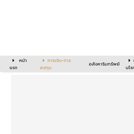
หน้า
การเงิน-การ
อสังหาริมทรัพย์
แรก
ลงทุน
นโย