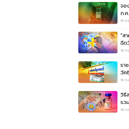
จอง
ก.ค
บ้าง 
15 ก.
“สา
ฉีดว
ก.ค
16 ก.
ราช
วัค
องค
16 ก.
วิธ
รวม
"ซิ
16 ก.