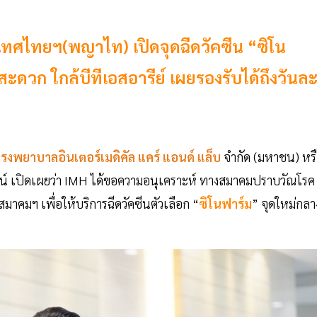
ศไทยฯ(พญาไท) เปิดจุดฉีดวัคซีน “ซิโน
วก ใกล้บีทีเอสอารีย์ เผยรองรับได้ถึงวันล
รงพยาบาลอินเตอร์เมดิคัล แคร์ แอนด์ แล็บ
จำกัด (มหาชน) หร
เปิดเผยว่า IMH ได้ขอความอนุเคราะห์ ทางสมาคมปราบวัณโรค
คมฯ เพื่อให้บริการฉีดวัคซีนตัวเลือก “
ซิโนฟาร์ม
” จุดใหม่กลา