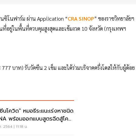
ีนซิโนฟาร์ม ผ่าน Application “
CRA SINOP
” ของราชวิทยาลัยฯ
ู่ในพื้นที่ควบคุมสูงสุดและเข้มงวด 10 จังหวัด (กรุงเทพฯ
77 บาท) รับวัคซีน 2 เข็ม และได้ร่วมบริจาคครึ่งโดสให้กับผู้ด้อย
คซีนโควิด" หมอธีระแนะเร่งหาชนิด
A พร้อมออกแบบสูตรฉีดสู้โค
-19
ค. 2564 | 11:18 น.