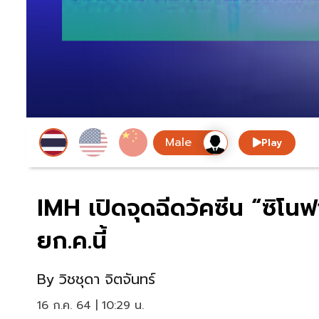
Play
IMH เปิดจุดฉีดวัคซีน “ซิโน
ยก.ค.นี้
By
วิชชุดา จิตจันทร์
16 ก.ค. 64 | 10:29 น.