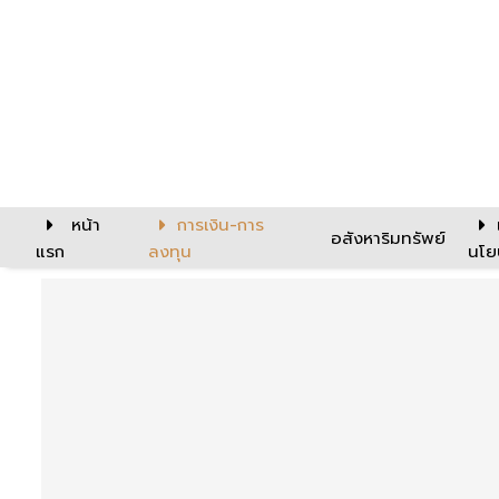
หน้า
การเงิน-การ
อสังหาริมทรัพย์
แรก
ลงทุน
นโย