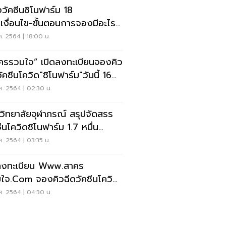
วัคซีนซิโนฟาร์ม 18
.เงื่อนไข-ขั้นตอนการจองมีอะไร
เช็คที่นี่
ค. 2564 | 18:00 น.
ครรวมใจ” เปิดลงทะเบียนจองคิว
ัคซีนโควิด"ซิโนฟาร์ม"วันนี้ 16
.64
ค. 2564 | 02:30 น.
วิทยาลัยจุฬาภรณ์ สรุปจัดสรร
ซีนโควิดซิโนฟาร์ม 1.7 หมื่น
์กร
ค. 2564 | 03:35 น.
ีลงทะเบียน Www.สาคร
ใจ.com จองคิวฉีดวัคซีนโควิด
โนฟาร์ม"
ค. 2564 | 04:30 น.