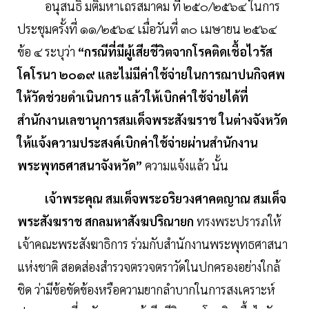
อนุสนธิ มติมหาเถรสมาคม ที่ ๒๕๐/๒๕๖๔ ในการ
ประชุมครั้งที่ ๑๑/๒๕๖๔ เมื่อวันที่ ๓๐ เมษายน ๒๕๖๔
ข้อ ๔ ระบุว่า
“กรณีที่มีผู้เสียชีวิตจากโรคติดเชื้อไวรัส
โคโรนา ๒๐๑๙ และไม่มีค่าใช้จ่ายในการฌาปนกิจศพ
ให้วัดช่วยดำเนินการ แล้วให้เบิกค่าใช้จ่ายได้ที่
สำนักงานเลขานุการสมเด็จพระสังฆราช ในต่างจังหวัด
ให้แจ้งความประสงค์เบิกค่าใช้จ่ายผ่านสำนักงาน
พระพุทธศาสนาจังหวัด”
ความแจ้งแล้ว นั้น
เจ้าพระคุณ สมเด็จพระอริยวงศาคตญาณ สมเด็จ
พระสังฆราช สกลมหาสังฆปริณายก
ทรงพระปรารภให้
เจ้าคณะพระสังฆาธิการ ร่วมกับสำนักงานพระพุทธศาสนา
แห่งชาติ สอดส่องสำรวจตรวจตราวัดในปกครองอย่างใกล้
ชิด ว่ามีข้อขัดข้องหรือความยากลำบากในการสงเคราะห์