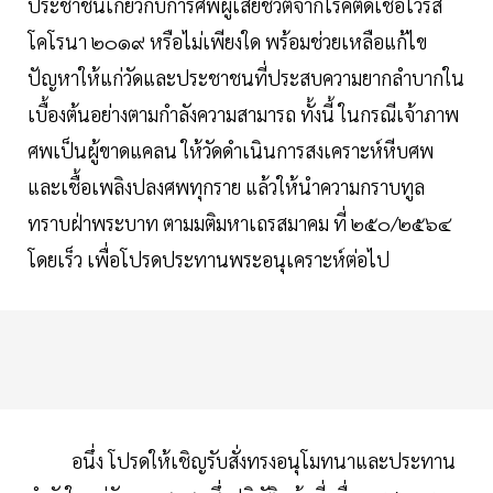
ประชาชนเกี่ยวกับการศพผู้เสียชีวิตจากโรคติดเชื้อไวรัส
โคโรนา ๒๐๑๙ หรือไม่เพียงใด พร้อมช่วยเหลือแก้ไข
ปัญหาให้แก่วัดและประชาชนที่ประสบความยากลำบากใน
เบื้องต้นอย่างตามกำลังความสามารถ ทั้งนี้ ในกรณีเจ้าภาพ
ศพเป็นผู้ขาดแคลน ให้วัดดำเนินการสงเคราะห์หีบศพ
และเชื้อเพลิงปลงศพทุกราย แล้วให้นำความกราบทูล
ทราบฝ่าพระบาท ตามมติมหาเถรสมาคม ที่ ๒๕๐/๒๕๖๔
โดยเร็ว เพื่อโปรดประทานพระอนุเคราะห์ต่อไป
อนึ่ง โปรดให้เชิญรับสั่งทรงอนุโมทนาและประทาน