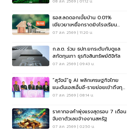
กังวลเฟดขึ้นดอกเบี้ย
08 ส.ค. 2569 | 01:12 น.
ธอส.ลดดอกเบี้ยบ้าน 0.01%
เยียวยาเหยื่อกราดยิงโรงเรียน
จ.นนทบุรี
07 ส.ค. 2569 | 11:20 น.
ก.ล.ต. ร่วม ธปท.ยกระดับกับดูแล
สกัดทุนเทา ธุรกิจสินทรัพย์ดิจิทัล
07 ส.ค. 2569 | 09:43 น.
“สุวัจน์”ชู AI พลิกเศรษฐกิจไทย
แนะดันเอสเอ็มอี-รายย่อยเข้าถึงทุน
ฝ่าวิกฤต
07 ส.ค. 2569 | 08:14 น.
ราคาทองคำพุ่งแรงสุดรอบ 7 เดือน
จับตาตัวเลขจ้างงานสหรัฐ
07 ส.ค. 2569 | 02:50 น.