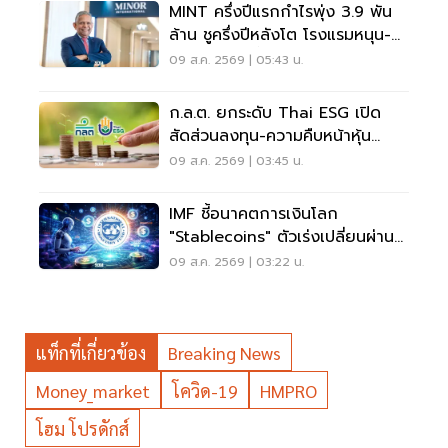
MINT ครึ่งปีแรกกำไรพุ่ง 3.9 พัน
ล้าน ชูครึ่งปีหลังโต โรงแรมหนุน-
ลุยลดภาระหนี้
09 ส.ค. 2569 | 05:43 น.
ก.ล.ต. ยกระดับ Thai ESG เปิด
สัดส่วนลงทุน-ความคืบหน้าหุ้น
JUMP+
09 ส.ค. 2569 | 03:45 น.
IMF ชี้อนาคตการเงินโลก
"Stablecoins" ตัวเร่งเปลี่ยนผ่าน
ระบบชำระเงิน
09 ส.ค. 2569 | 03:22 น.
แท็กที่เกี่ยวข้อง
Breaking News
Money_market
โควิด-19
HMPRO
โฮม โปรดักส์