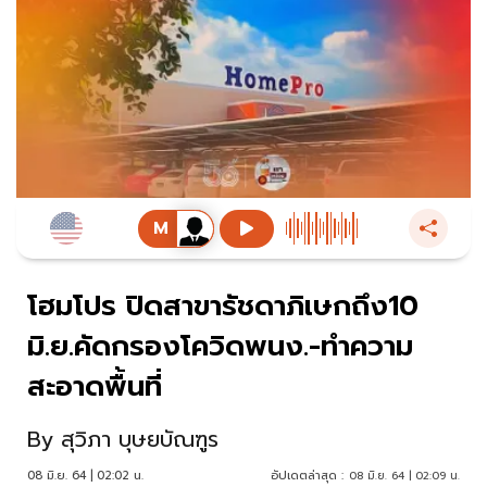
โฮมโปร ปิดสาขารัชดาภิเษกถึง10
มิ.ย.คัดกรองโควิดพนง.-ทำความ
สะอาดพื้นที่
By
สุวิภา บุษยบัณฑูร
08 มิ.ย. 64 | 02:02 น.
อัปเดตล่าสุด :
08 มิ.ย. 64 | 02:09 น.