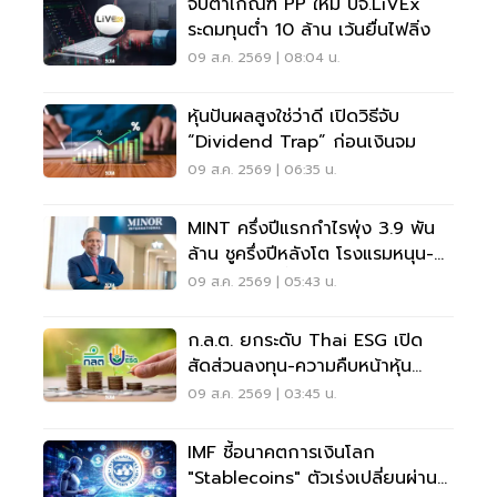
จับตาเกณฑ์ PP ใหม่ บจ.LiVEx
ระดมทุนต่ำ 10 ล้าน เว้นยื่นไฟลิ่ง
09 ส.ค. 2569 | 08:04 น.
หุ้นปันผลสูงใช่ว่าดี เปิดวิธีจับ
“Dividend Trap” ก่อนเงินจม
09 ส.ค. 2569 | 06:35 น.
MINT ครึ่งปีแรกกำไรพุ่ง 3.9 พัน
ล้าน ชูครึ่งปีหลังโต โรงแรมหนุน-
ลุยลดภาระหนี้
09 ส.ค. 2569 | 05:43 น.
ก.ล.ต. ยกระดับ Thai ESG เปิด
สัดส่วนลงทุน-ความคืบหน้าหุ้น
JUMP+
09 ส.ค. 2569 | 03:45 น.
IMF ชี้อนาคตการเงินโลก
"Stablecoins" ตัวเร่งเปลี่ยนผ่าน