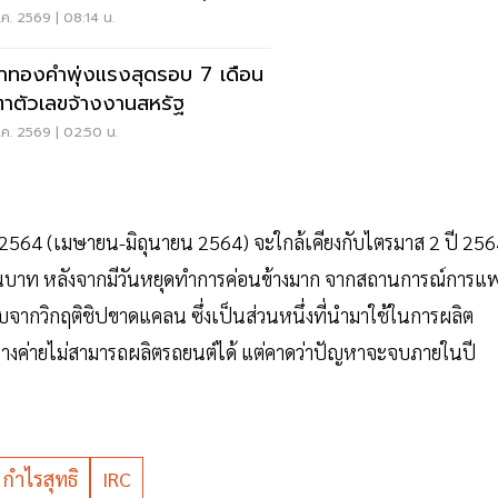
ฤต
ค. 2569 | 08:14 น.
าทองคำพุ่งแรงสุดรอบ 7 เดือน
ตาตัวเลขจ้างงานสหรัฐ
ค. 2569 | 02:50 น.
2564 (เมษายน-มิถุนายน 2564) จะใกล้เคียงกับไตรมาส 2 ปี 25
 ล้านบาท หลังจากมีวันหยุดทำการค่อนข้างมาก จากสถานการณ์การแพ
จากวิกฤติชิปขาดแคลน ซึ่งเป็นส่วนหนึ่งที่นำมาใช้ในการผลิต
ต์บางค่ายไม่สามารถผลิตรถยนต์ได้ แต่คาดว่าปัญหาจะจบภายในปี
กำไรสุทธิ
IRC