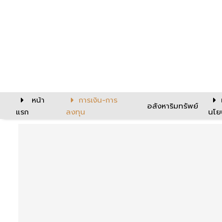
หน้า
การเงิน-การ
อสังหาริมทรัพย์
แรก
ลงทุน
นโย