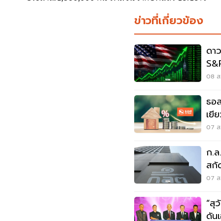
ข่าวที่เกี่ยวข้อง
ดาว
S&P
กัง
08 ส.
ธอส
เยี
จ.น
07 ส.
ก.ล
สกัด
07 ส.
“สุ
ดันเ