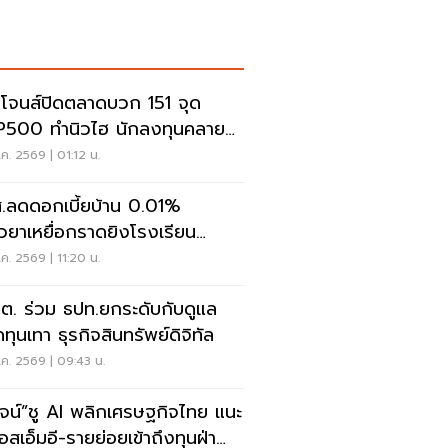
โจนส์ปิดตลาดบวก 151 จุด
500 ทำนิวไฮ นักลงทุนคลาย
วลเฟดขึ้นดอกเบี้ย
ค. 2569 | 01:12 น.
.ลดดอกเบี้ยบ้าน 0.01%
ยวยาเหยื่อกราดยิงโรงเรียน
นทบุรี
ค. 2569 | 11:20 น.
.ต. ร่วม ธปท.ยกระดับกับดูแล
ทุนเทา ธุรกิจสินทรัพย์ดิจิทัล
ค. 2569 | 09:43 น.
วัจน์”ชู AI พลิกเศรษฐกิจไทย แนะ
อสเอ็มอี-รายย่อยเข้าถึงทุนฝ่า