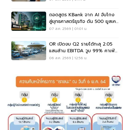
ถอดสูตร KBank จาก AI จับโกง
สู่ยุทธศาสตร์ธุรกิจ ดัน 500 ยูสเคส
ใช้จริง
07 ส.ค. 2569 | 01:01 น.
OR เปิดงบ Q2 รายได้ทะลุ 2.05
แสนล้าน EBITDA วูบ 99% คาเฟ่อ
เมซอนขายนิวไฮ 117 ล้านแก้ว
06 ส.ค. 2569 | 12:56 น.