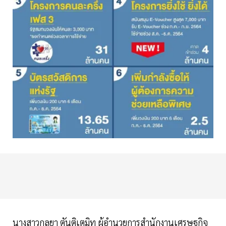
นางสาวกุลยา ตันติเตมิท ผู้อำนวยการสำนักงานเศรษฐกิจ