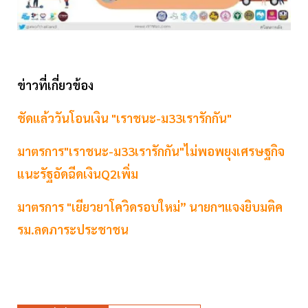
ข่าวที่เกี่ยวข้อง
ชัดแล้ววันโอนเงิน "เราชนะ-ม33เรารักกัน"
มาตรการ"เราชนะ-ม33เรารักกัน"ไม่พอพยุงเศรษฐกิจ
แนะรัฐอัดฉีดเงินQ2เพิ่ม
มาตรการ "เยียวยาโควิดรอบใหม่” นายกฯแจงยิบมติค
รม.ลดภาระประชาชน