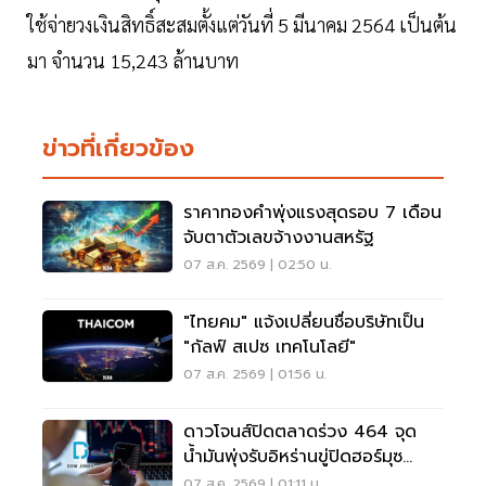
ใช้จ่ายวงเงินสิทธิ์สะสมตั้งแต่วันที่ 5 มีนาคม 2564 เป็นต้น
มา จำนวน 15,243 ล้านบาท
ข่าวที่เกี่ยวข้อง
ราคาทองคำพุ่งแรงสุดรอบ 7 เดือน
จับตาตัวเลขจ้างงานสหรัฐ
07 ส.ค. 2569 | 02:50 น.
"ไทยคม" แจ้งเปลี่ยนชื่อบริษัทเป็น
"กัลฟ์ สเปซ เทคโนโลยี"
07 ส.ค. 2569 | 01:56 น.
ดาวโจนส์ปิดตลาดร่วง 464 จุด
น้ำมันพุ่งรับอิหร่านขู่ปิดฮอร์มุซ
จับตาเฟดขึ้นดอกเบี้ย
07 ส.ค. 2569 | 01:11 น.