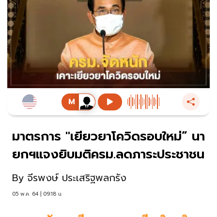
มาตรการ "เยียวยาโควิดรอบใหม่” นา
ยกฯแจงยิบมติครม.ลดภาระประชาชน
By
จีรพงษ์ ประเสริฐพลกรัง
05 พ.ค. 64 | 09:18 น.