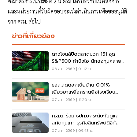
ซึ่งมาตรการในระยะที่ 2 นี้ ครม.ได้รับทราบในหลักการ
และหน่วยงานที่รับผิดชอบจะเร่งดำเนินการเพื่อขออนุมัติ
จาก ครม. ต่อไป
ข่าวที่เกี่ยวข้อง
ดาวโจนส์ปิดตลาดบวก 151 จุด
S&P500 ทำนิวไฮ นักลงทุนคลาย
กังวลเฟดขึ้นดอกเบี้ย
08 ส.ค. 2569 | 01:12 น.
ธอส.ลดดอกเบี้ยบ้าน 0.01%
เยียวยาเหยื่อกราดยิงโรงเรียน
จ.นนทบุรี
07 ส.ค. 2569 | 11:20 น.
ก.ล.ต. ร่วม ธปท.ยกระดับกับดูแล
สกัดทุนเทา ธุรกิจสินทรัพย์ดิจิทัล
07 ส.ค. 2569 | 09:43 น.