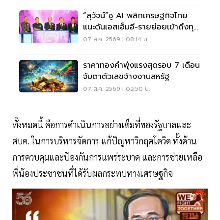
“สุวัจน์”ชู AI พลิกเศรษฐกิจไทย
แนะดันเอสเอ็มอี-รายย่อยเข้าถึงทุน
ฝ่าวิกฤต
07 ส.ค. 2569 | 08:14 น.
ราคาทองคำพุ่งแรงสุดรอบ 7 เดือน
จับตาตัวเลขจ้างงานสหรัฐ
07 ส.ค. 2569 | 02:50 น.
ทั้งหมดนี้ คือการดำเนินการอย่างเต็มที่ของรัฐบาลและ
ศบค. ในการบริหารจัดการ แก้ปัญหาวิกฤตโควิด ทั้งด้าน
การควบคุมและป้องกันการแพร่ระบาด และการช่วยเหลือ
พี่น้องประชาชนที่ได้รับผลกระทบทางเศรษฐกิจ