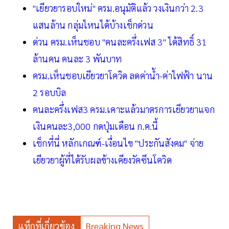
"เยียวยารอบใหม่" ครม.อนุมัติแล้ว วงเงินกว่า 2.3
แสนล้าน กลุ่มไหนได้บ้างเช็กด่วน
ด่วน ครม.เห็นชอบ "คนละครึ่งเฟส 3" ได้สิทธิ์ 31
ล้านคน คนละ 3 พันบาท
ครม.เห็นชอบเยียวยาโควิด ลดค่าน้ำ-ค่าไฟฟ้า นาน
2 รอบบิล
คนละครึ่งเฟส3 ครม.เคาะแล้วมาตรการเยียวยาแจก
เงินคนละ3,000 กดปุ่มเดือน ก.ค.นี้
เช็กที่นี่ หลักเกณฑ์-เงื่อนไข "ประกันสังคม" จ่าย
เยียวยาผู้ที่ได้รับผลข้างเคียงวัคซีนโควิด
แท็กที่เกี่ยวข้อง
Breaking News