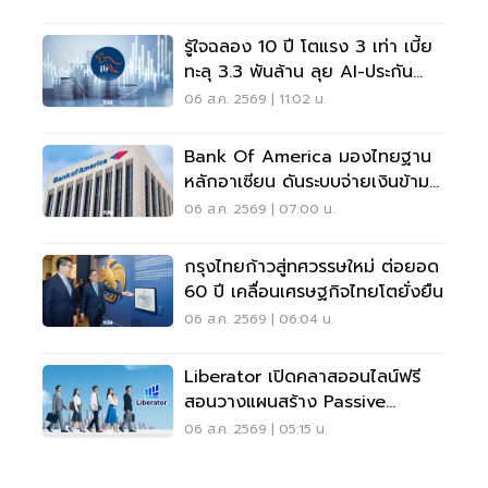
รู้ใจฉลอง 10 ปี โตแรง 3 เท่า เบี้ย
ทะลุ 3.3 พันล้าน ลุย AI-ประกัน
สุขภาพ
06 ส.ค. 2569 | 11:02 น.
Bank Of America มองไทยฐาน
หลักอาเซียน ดันระบบจ่ายเงินข้าม
พรมแดนเรียลไทม์
06 ส.ค. 2569 | 07:00 น.
กรุงไทยก้าวสู่ทศวรรษใหม่ ต่อยอด
60 ปี เคลื่อนเศรษฐกิจไทยโตยั่งยืน
06 ส.ค. 2569 | 06:04 น.
Liberator เปิดคลาสออนไลน์ฟรี
สอนวางแผนสร้าง Passive
Income
06 ส.ค. 2569 | 05:15 น.