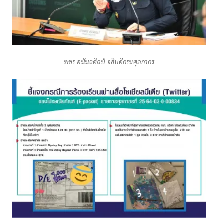
พชร อนันตศิลป์ อธิบดีกรมศุลกากร