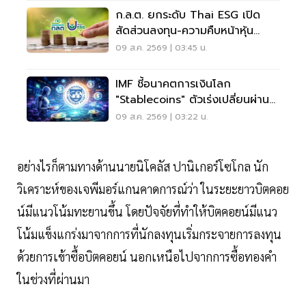
ก.ล.ต. ยกระดับ Thai ESG เปิด
สัดส่วนลงทุน-ความคืบหน้าหุ้น
JUMP+
09 ส.ค. 2569 | 03:45 น.
IMF ชี้อนาคตการเงินโลก
"Stablecoins" ตัวเร่งเปลี่ยนผ่าน
ระบบชำระเงิน
09 ส.ค. 2569 | 03:22 น.
อย่างไรก็ตามทางด้านนายนิโคลัส ปานิเกอร์โซโกล นัก
วิเคราะห์ของเจพีมอร์แกนคาดการณ์ว่า ในระยะยาวบิตคอย
น์มีแนวโน้มทะยานขึ้น โดยปัจจัยที่ทำให้บิตคอยน์มีแนว
โน้มแข็งแกร่งมาจากการที่นักลงทุนเริ่มกระจายการลงทุน
ด้วยการเข้าซื้อบิตคอยน์ นอกเหนือไปจากการซื้อทองคำ
ในช่วงที่ผ่านมา