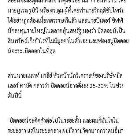
คอยน์จะสะดุดลง หลังจากพุ่งขึ้นอย่างมากก่อนหน้านี้ โดย
นายนูเรล รูบินี หรือ ดร.ดูม ผู้ที่เคยทำนายวิกฤติซับไพร์ม
ได้อย่างถูกต้องเมื่อทศวรรษที่แล้ว และนายปีเตอร์ ชิฟฟ์
นักลงทุนรายใหญ่ในตลาดหุ้นสหรัฐ มองว่า บิตคอยน์เป็น
สินทรัพย์เก็งกำไรที่ไม่มีมูลค่าในตัวเอง และฟองสบู่บิตคอย
น์จะระเบิดออกในที่สุด
ส่วนนายแมทท์ มาลีย์ หัวหน้านักวิเคราะห์ของบริษัทมิล
เลอร์ ทาบัค กล่าวว่า บิตคอยน์อาจดิ่งลง 25-30% ในช่วง
ต้นปีนี้
"บิตคอยน์จะดีดตัวต่อไปในระยะสั้น และผมก็มั่นใจใน
ระยะยาว แต่ในระยะกลาง ผมมีความวิตกมากกว่าคนอื่น"