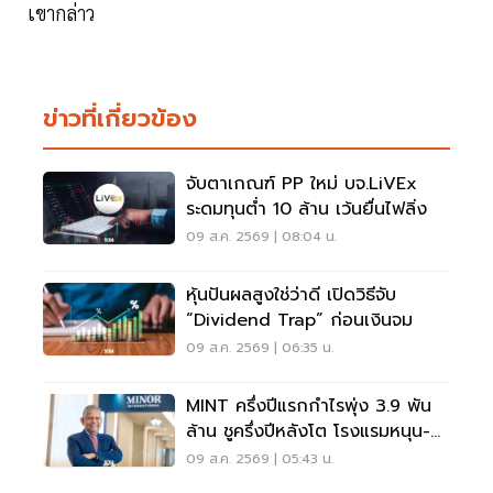
เขากล่าว
ข่าวที่เกี่ยวข้อง
จับตาเกณฑ์ PP ใหม่ บจ.LiVEx
ระดมทุนต่ำ 10 ล้าน เว้นยื่นไฟลิ่ง
09 ส.ค. 2569 | 08:04 น.
หุ้นปันผลสูงใช่ว่าดี เปิดวิธีจับ
“Dividend Trap” ก่อนเงินจม
09 ส.ค. 2569 | 06:35 น.
MINT ครึ่งปีแรกกำไรพุ่ง 3.9 พัน
ล้าน ชูครึ่งปีหลังโต โรงแรมหนุน-
ลุยลดภาระหนี้
09 ส.ค. 2569 | 05:43 น.