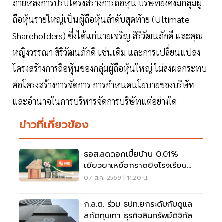
ภายหลังการปรับโครงสร้างการถือหุ้น บริษัทยังคงมีกลุ่มผู้
ถือหุ้นรายใหญ่เป็นผู้ถือหุ้นลำดับสุดท้าย (Ultimate
Shareholders) ซึ่งได้แก่นายเจริญ สิริวัฒนภักดี และคุณ
หญิงวรรณา สิริวัฒนภักดี เช่นเดิม และการเปลี่ยนแปลง
โครงสร้างการถือหุ้นของกลุ่มผู้ถือหุ้นใหญ่ ไม่ส่งผลกระทบ
ต่อโครงสร้างการจัดการ การกำหนดนโยบายของบริษัท
และอำนาจในการบริหารจัดการบริษัทแต่อย่างใด
ข่าวที่เกี่ยวข้อง
ธอส.ลดดอกเบี้ยบ้าน 0.01%
เยียวยาเหยื่อกราดยิงโรงเรียน
จ.นนทบุรี
07 ส.ค. 2569 | 11:20 น.
ก.ล.ต. ร่วม ธปท.ยกระดับกับดูแล
สกัดทุนเทา ธุรกิจสินทรัพย์ดิจิทัล