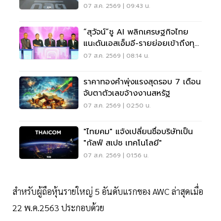
07 ส.ค. 2569 | 09:43 น.
“สุวัจน์”ชู AI พลิกเศรษฐกิจไทย
แนะดันเอสเอ็มอี-รายย่อยเข้าถึงทุน
ฝ่าวิกฤต
07 ส.ค. 2569 | 08:14 น.
ราคาทองคำพุ่งแรงสุดรอบ 7 เดือน
จับตาตัวเลขจ้างงานสหรัฐ
07 ส.ค. 2569 | 02:50 น.
"ไทยคม" แจ้งเปลี่ยนชื่อบริษัทเป็น
"กัลฟ์ สเปซ เทคโนโลยี"
07 ส.ค. 2569 | 01:56 น.
สำหรับผู้ถือหุ้นรายใหญ่ 5 อันดับแรกของ AWC ล่าสุดเมื่อ
22 พ.ค.2563 ประกอบด้วย