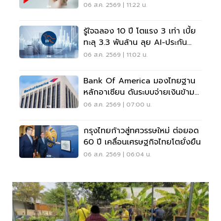
ทองคำพุ่ง
06 ส.ค. 2569 | 11:22 น.
รู้ใจฉลอง 10 ปี โตแรง 3 เท่า เบี้ย
ทะลุ 3.3 พันล้าน ลุย AI-ประกัน
สุขภาพ
06 ส.ค. 2569 | 11:02 น.
Bank Of America มองไทยฐาน
หลักอาเซียน ดันระบบจ่ายเงินข้าม
พรมแดนเรียลไทม์
06 ส.ค. 2569 | 07:00 น.
กรุงไทยก้าวสู่ทศวรรษใหม่ ต่อยอด
60 ปี เคลื่อนเศรษฐกิจไทยโตยั่งยืน
06 ส.ค. 2569 | 06:04 น.