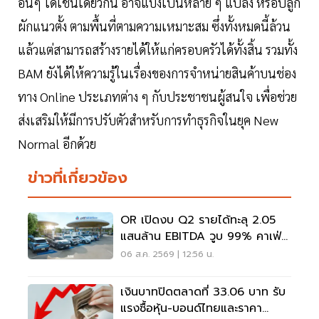
อื่นๆ ได้เช่นเดียวกัน อาจแบ่งเป็นหลาย ๆ แปลง หรือปลูก
ผักแนวตั้ง ตามพื้นที่ตามความเหมาะสม ซึ่งทั้งหมดนี้ล้วน
แล้วแต่สามารถสร้างรายได้ให้แก่ครอบครัวได้ทั้งสิ้น รวมทั้ง
BAM ยังได้ให้ความรู้ในเรื่องของการจำหน่ายสินค้าบนช่อง
ทาง Online ประเภทต่าง ๆ กับประชาชนผู้สนใจ เพื่อช่วย
ส่งเสริมให้มีการปรับตัวสำหรับการทำธุรกิจในยุค New
Normal อีกด้วย
ข่าวที่เกี่ยวข้อง
OR เปิดงบ Q2 รายได้ทะลุ 2.05
แสนล้าน EBITDA วูบ 99% คาเฟ่อ
เมซอนขายนิวไฮ 117 ล้านแก้ว
06 ส.ค. 2569 | 12:56 น.
เงินบาทปิดตลาดที่ 33.06 บาท รับ
แรงซื้อหุ้น-บอนด์ไทยและราคา