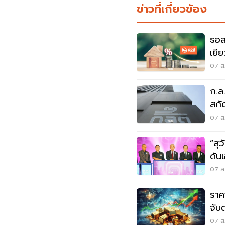
ข่าวที่เกี่ยวข้อง
ธอส
เยี
จ.น
07 ส.
ก.ล
สกัด
07 ส.
“สุ
ดันเ
วิก
07 ส.
ราค
จับ
07 ส.