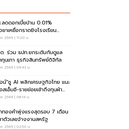
.ลดดอกเบี้ยบ้าน 0.01%
ยวยาเหยื่อกราดยิงโรงเรียน
นทบุรี
ค. 2569 | 11:20 น.
.ต. ร่วม ธปท.ยกระดับกับดูแล
ทุนเทา ธุรกิจสินทรัพย์ดิจิทัล
ค. 2569 | 09:43 น.
วัจน์”ชู AI พลิกเศรษฐกิจไทย แนะ
อสเอ็มอี-รายย่อยเข้าถึงทุนฝ่า
ฤต
ค. 2569 | 08:14 น.
าทองคำพุ่งแรงสุดรอบ 7 เดือน
ตาตัวเลขจ้างงานสหรัฐ
ค. 2569 | 02:50 น.