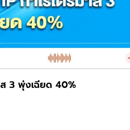
าส 3 พุ่งเฉียด 40%