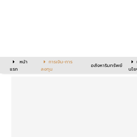
หน้า
การเงิน-การ
อสังหาริมทรัพย์
แรก
ลงทุน
นโย