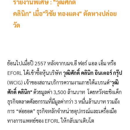
รายงานพิเศษ : "วุฒิศักดิ์
คลินิก" เมื่อ"วิชัย ทองแตง" ตัดหางปล่อย
วัด
ย้อนไปเมื่อปี 2557 หลังจากบมจ.อี ฟอร์ แอล เอ็ม หรือ
EFORL ได้เข้าซื้อหุ้นบริษัท
วุฒิศักดิ์ คลินิก อินเตอร์ กรุ๊ป
(WCIG) เจ้าของสถานบริการความงามภายใต้แบรนด์"
วุฒิ
ศักดิ์ คลินิก"
ด้วยมูลค่า 3,500 ล้านบาท โดยหวังจะชิงเค็ก
ธุรกิจตลาดศัลยกรรมที่มีมูลค่ากว่า 3 หมื่นล้านบาท รวมถึง
การ “ต่อยอด” ธุรกิจหลักจำหน่ายอุปกรณ์และเครื่องมือ
ทางการแพทย์ของ EFORL ให้กลับมาเติบโต