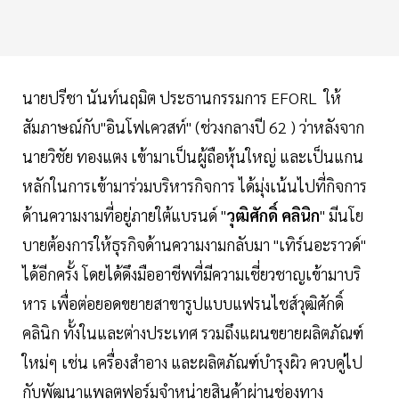
นายปรีชา นันท์นฤมิต ประธานกรรมการ EFORL ให้
สัมภาษณ์กับ"อินโฟเควสท์" (ช่วงกลางปี 62 ) ว่าหลังจาก
นายวิชัย ทองแตง เข้ามาเป็นผู้ถือหุ้นใหญ่ และเป็นแกน
หลักในการเข้ามาร่วมบริหารกิจการ ได้มุ่งเน้นไปที่กิจการ
ด้านความงามที่อยู่ภายใต้แบรนด์ "
วุฒิศักดิ์ คลินิก
" มีนโย
บายต้องการให้ธุรกิจด้านความงามกลับมา "เทิร์นอะราวด์"
ได้อีกครั้ง โดยได้ดึงมืออาชีพที่มีความเชี่ยวชาญเข้ามาบริ
หาร เพื่อต่อยอดขยายสาขารูปแบบแฟรนไชส์วุฒิศักดิ์
คลินิก ทั้งในและต่างประเทศ รวมถึงแผนขยายผลิตภัณฑ์
ใหม่ๆ เช่น เครื่องสำอาง และผลิตภัณฑ์บำรุงผิว ควบคู่ไป
กับพัฒนาแพลตฟอร์มจำหน่ายสินค้าผ่านช่องทาง