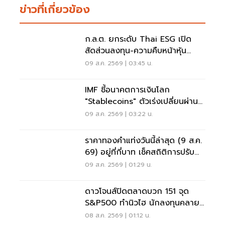
ข่าวที่เกี่ยวข้อง
ก.ล.ต. ยกระดับ Thai ESG เปิด
สัดส่วนลงทุน-ความคืบหน้าหุ้น
JUMP+
09 ส.ค. 2569 | 03:45 น.
IMF ชี้อนาคตการเงินโลก
"Stablecoins" ตัวเร่งเปลี่ยนผ่าน
ระบบชำระเงิน
09 ส.ค. 2569 | 03:22 น.
ราคาทองคำแท่งวันนี้ล่าสุด (9 ส.ค.
69) อยู่ที่กี่บาท เช็คสถิติการปรับ
ขึ้น-ลง
09 ส.ค. 2569 | 01:29 น.
ดาวโจนส์ปิดตลาดบวก 151 จุด
S&P500 ทำนิวไฮ นักลงทุนคลาย
กังวลเฟดขึ้นดอกเบี้ย
08 ส.ค. 2569 | 01:12 น.