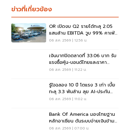
ข่าวที่เกี่ยวข้อง
OR เปิดงบ Q2 รายได้ทะลุ 2.05
แสนล้าน EBITDA วูบ 99% คาเฟ่อ
เมซอนขายนิวไฮ 117 ล้านแก้ว
06 ส.ค. 2569 | 12:56 น.
เงินบาทปิดตลาดที่ 33.06 บาท รับ
แรงซื้อหุ้น-บอนด์ไทยและราคา
ทองคำพุ่ง
06 ส.ค. 2569 | 11:22 น.
รู้ใจฉลอง 10 ปี โตแรง 3 เท่า เบี้ย
ทะลุ 3.3 พันล้าน ลุย AI-ประกัน
สุขภาพ
06 ส.ค. 2569 | 11:02 น.
Bank Of America มองไทยฐาน
หลักอาเซียน ดันระบบจ่ายเงินข้าม
พรมแดนเรียลไทม์
06 ส.ค. 2569 | 07:00 น.