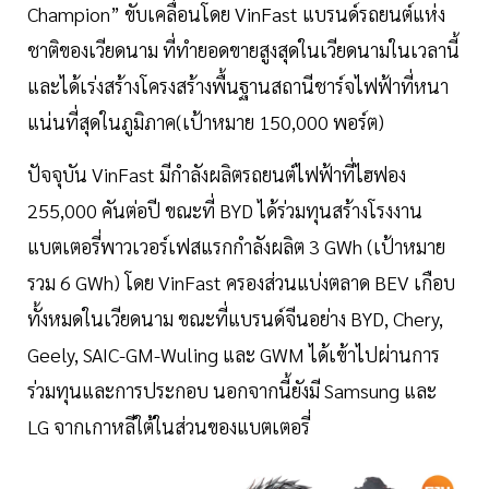
Champion” ขับเคลื่อนโดย VinFast แบรนด์รถยนต์แห่ง
ชาติของเวียดนาม ที่ทำยอดขายสูงสุดในเวียดนามในเวลานี้
และได้เร่งสร้างโครงสร้างพื้นฐานสถานีชาร์จไฟฟ้าที่หนา
แน่นที่สุดในภูมิภาค(เป้าหมาย 150,000 พอร์ต)
ปัจจุบัน VinFast มีกำลังผลิตรถยนต์ไฟฟ้าที่ไฮฟอง
255,000 คันต่อปี ขณะที่ BYD ได้ร่วมทุนสร้างโรงงาน
แบตเตอรี่พาวเวอร์เฟสแรกกำลังผลิต 3 GWh (เป้าหมาย
รวม 6 GWh) โดย VinFast ครองส่วนแบ่งตลาด BEV เกือบ
ทั้งหมดในเวียดนาม ขณะที่แบรนด์จีนอย่าง BYD, Chery,
Geely, SAIC-GM-Wuling และ GWM ได้เข้าไปผ่านการ
ร่วมทุนและการประกอบ นอกจากนี้ยังมี Samsung และ
LG จากเกาหลีใต้ในส่วนของแบตเตอรี่