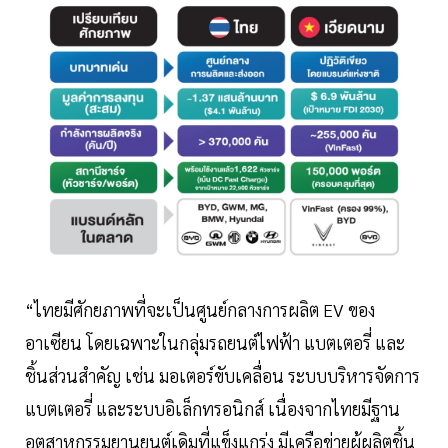
“ไทยมีศักยภาพที่จะเป็นศูนย์กลางการผลิต EV ของ
อาเซียน โดยเฉพาะในกลุ่มรถยนต์ไฟฟ้า แบตเตอรี่ และ
ชิ้นส่วนสำคัญ เช่น มอเตอร์ขับเคลื่อน ระบบบริหารจัดการ
แบตเตอรี่ และระบบอิเล็กทรอนิกส์ เนื่องจากไทยมีฐาน
อุตสาหกรรมยานยนต์เดิมที่แข็งแกร่ง มีเครือข่ายผู้ผลิตชิ้น