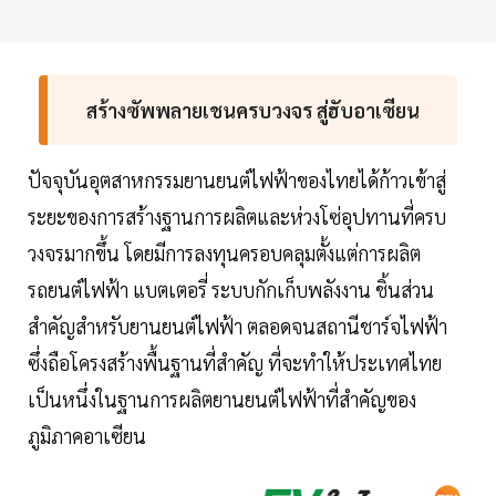
สร้างซัพพลายเชนครบวงจร สู่ฮับอาเซียน
ปัจจุบันอุตสาหกรรมยานยนต์ไฟฟ้าของไทยได้ก้าวเข้าสู่
ระยะของการสร้างฐานการผลิตและห่วงโซ่อุปทานที่ครบ
วงจรมากขึ้น โดยมีการลงทุนครอบคลุมตั้งแต่การผลิต
รถยนต์ไฟฟ้า แบตเตอรี่ ระบบกักเก็บพลังงาน ชิ้นส่วน
สำคัญสำหรับยานยนต์ไฟฟ้า ตลอดจนสถานีชาร์จไฟฟ้า
ซึ่งถือโครงสร้างพื้นฐานที่สำคัญ ที่จะทำให้ประเทศไทย
เป็นหนึ่งในฐานการผลิตยานยนต์ไฟฟ้าที่สำคัญของ
ภูมิภาคอาเซียน