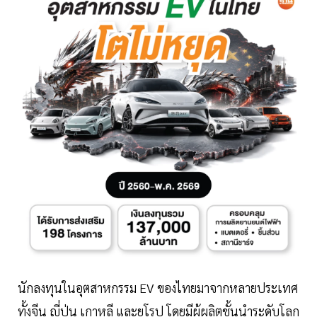
นักลงทุนในอุตสาหกรรม EV ของไทยมาจากหลายประเทศ
ทั้งจีน ญี่ปุ่น เกาหลี และยุโรป โดยมีผู้ผลิตชั้นนำระดับโลก