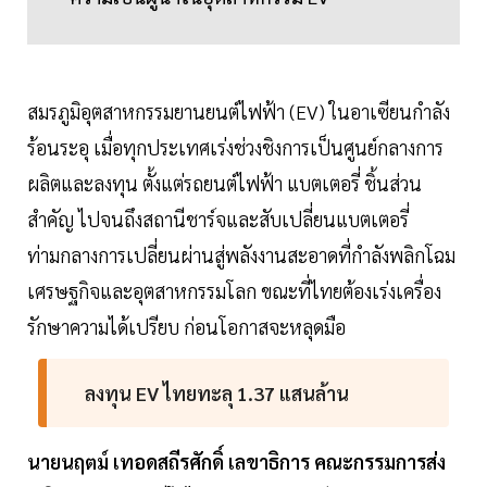
สมรภูมิอุตสาหกรรมยานยนต์ไฟฟ้า (EV) ในอาเซียนกำลัง
ร้อนระอุ เมื่อทุกประเทศเร่งช่วงชิงการเป็นศูนย์กลางการ
ผลิตและลงทุน ตั้งแต่รถยนต์ไฟฟ้า แบตเตอรี่ ชิ้นส่วน
สำคัญ ไปจนถึงสถานีชาร์จและสับเปลี่ยนแบตเตอรี่
ท่ามกลางการเปลี่ยนผ่านสู่พลังงานสะอาดที่กำลังพลิกโฉม
เศรษฐกิจและอุตสาหกรรมโลก ขณะที่ไทยต้องเร่งเครื่อง
รักษาความได้เปรียบ ก่อนโอกาสจะหลุดมือ
ลงทุน EV ไทยทะลุ 1.37 แสนล้าน
นายนฤตม์ เทอดสถีรศักดิ์ เลขาธิการ คณะกรรมการส่ง