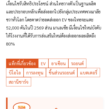
เงื่อนไขรับสิทธิประโยชน์ ส่วนไทยวางตัวเป็นฐานผลิต
และประกอบหลักเพื่อส่งออกไปยังกลุ่มประเทศพวงมาลัย
ขวาทั่วโลก โดยคาดว่ายอดส่งออก EV ของไทยจะแตะ
52,000 คันในปี 2569 ส่วน มาเลเซีย มีเงื่อนไขใหม่บังคับ
ให้โรงงานที่ได้รับการส่งเสริมใหม่ต้องส่งออกผลผลิตถึง
80%
แท็กที่เกี่ยวข้อง
EV
อาเซียน
รถยนต์
บีโอไอ
การลงทุน
ชิ้นส่วนรถยนต์
แบตเตอรี่
สถานีชาร์จ