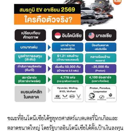
ขณะที่อินโดนีเซียได้ชูยุทธศาสตร์แบตเตอรี่นิกเกิลและ
ตลาดขนาดใหญ่ โดยรัฐบาลอินโดนีเซียได้ตั้งเป้าเงินลงทุน