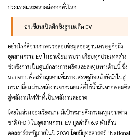
ประเทศและตลาดส่งออกทั่วโลก
อาเซียนเปิดศึกชิงฐานผลิต EV
อย่างไรก็ดีจากการตรวจสอบข้อมูลของฐานเศรษฐกิจถึง
อุตสาหกรรม EV ในอาเซียน พบว่า เกือบทุกประเทศต่าง
ช่วงชิงการเป็นศูนย์กลางการผลิตและลงทุนทางด้านนี้ ซึ่ง
นอกจากเพื่อสร้างมูลค่าเพิ่มทางเศรษฐกิจแล้วยังนำไปสู่
การเปลี่ยนผ่านพลังงานจากรถยนต์ที่ใช้น้ำมันจากฟอสซิล
สู่พลังงานไฟฟ้าที่เป็นพลังงานสะอาด
โดยในส่วนของเวียดนาม มีเป้าหมายดึงการลงทุนจากต่าง
ชาติ (FDI) ในอุตสาหกรรม EV มูลค่าถึง 6.9 พันล้าน
ดอลลาร์สหรัฐภายในปี 2030 โดยมียุทธศาสตร์ “National