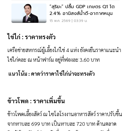
“สุริยะ” ปลื้ม GDP เกษตร Q1 โต
2.4% อานิสงส์น้ำดี-อากาศหนุน
15 พ.ค. 2569 | 03:39 น.
ไข่ไก่ : ราคาทรงตัว
เครือข่ายสหกรณ์ผู้เลี้ยงไก่ไข่ 4 แห่ง ยังคงยืนราคาแนะนำ
ไข่ไก่คละ ณ หน้าฟาร์ม อยู่ที่ฟองละ 3.60 บาท
แนวโน้ม : คาดว่าราคาไข่ไก่น่าจะทรงตัว
ข้าวโพด : ราคาเพิ่มขึ้น
ข้าวโพดเลี้ยงสัตว์ ณ ไซโลโรงงานอาหารสัตว์ ราคาปรับขึ้น
จากหาบละ 699 บาท เป็นหาบละ 720 บาท ด้านตลาด