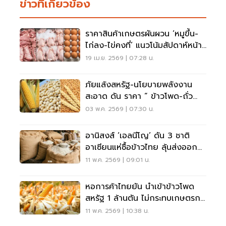
ข่าวที่เกี่ยวข้อง
ราคาสินค้าเกษตรผันผวน ‘หมูขึ้น-
ไก่ลง-ไข่คงที่’ แนวโน้มสัปดาห์หน้า
ทรงตัว
19 เม.ย. 2569 | 07:28 น.
ภัยแล้งสหรัฐ-นโยบายพลังงาน
สะอาด ดัน ราคา “ ข้าวโพด-ถั่ว
เหลือง-ข้าวสาลี” โลก บวกยกแผง
03 พ.ค. 2569 | 07:30 น.
อานิสงส์ ‘เอลนีโญ’ ดัน 3 ชาติ
อาเซียนแห่ซื้อข้าวไทย ลุ้นส่งออก
แตะ 7 ล้านตัน
11 พ.ค. 2569 | 09:01 น.
หอการค้าไทยยัน นำเข้าข้าวโพด
สหรัฐ 1 ล้านตัน ไม่กระทบเกษตรกร
ไทย
11 พ.ค. 2569 | 10:38 น.