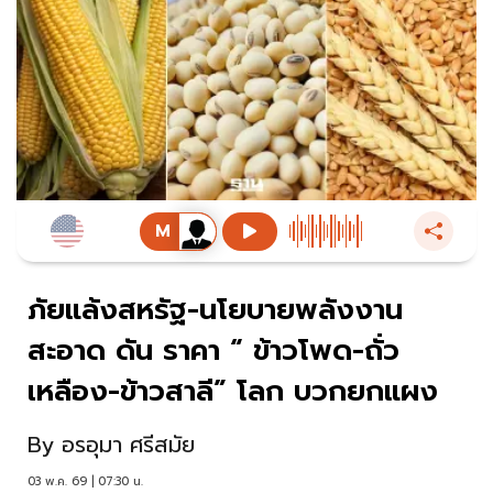
ภัยแล้งสหรัฐ-นโยบายพลังงาน
สะอาด ดัน ราคา “ ข้าวโพด-ถั่ว
เหลือง-ข้าวสาลี” โลก บวกยกแผง
By
อรอุมา ศรีสมัย
03 พ.ค. 69 | 07:30 น.