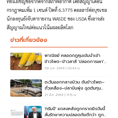
ที่ยังเผชิญข้อจำกัดจากสภาพอากาศ โดยสัญญาเดือน
กรกฎาคมเพิ่ม 1 เซนต์ ปิดที่ 6.3775 ดอลลาร์ต่อบุชเชล
นักลงทุนยังจับตารายงาน WASDE ของ USDA ซึ่งอาจส่ง
สัญญาณใหม่ต่อแนวโน้มผลผลิตโลก
ข่าวที่เกี่ยวข้อง
พาณิชย์ คลอดกฎคุมเข้มนำเข้า
ข้าวโพด–ข้าวสาลี 'ปลอดการเผา'
ลด PM2.5
06 ม.ค. 2569 | 03:44 น.
ตะวันออกกลางป่วน ดันข้าวโพด–
ถั่วเหลือง–ปลาป่นพุ่ง ฉุดต้นทุน
ปศุสัตว์ไทย
21 มี.ค. 2569 | 11:15 น.
'ทรัมป์' แถลงหลังถูกกราดยิงวันนี้
ลั่นรักษาความปลอดภัยดีกว่า ถูก