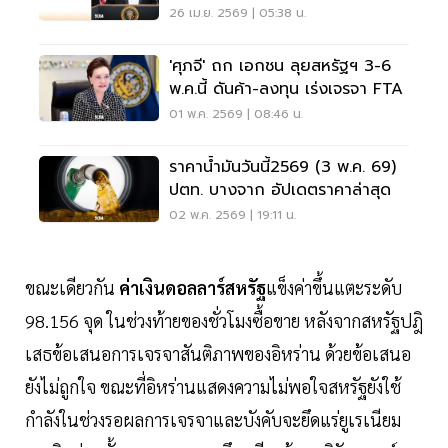
ลอบสังหารครั้งก่อน
26 เม.ย. 2569 | 05:38 น.
'ศุภจี' ถก เอกชน ลุยสหรัฐฯ 3-6
พ.ค.นี้ ดันค้า-ลงทุน เร่งเจรจา FTA
01 พ.ค. 2569 | 08:46 น.
ราคาน้ำมันวันนี้2569 (3 พ.ค. 69)
ปตท. บางจาก อัปเดตราคาล่าสุด
02 พ.ค. 2569 | 19:11 น.
ขณะเดียวกัน
ค่าเงินดอลลาร์สหรัฐ
แข็งค่าขึ้นแตะระดับ
98.156 จุด ในช่วงท้ายของชั่วโมงซื้อขาย หลังจากสหรัฐปฎิ
เสธข้อเสนอการเจรจาสันติภาพของอิหร่าน ด้วยข้อเสนอ
ยังไม่ถูกใจ ขณะที่อิหร่านแสดงความไม่พอใจสหรัฐยังใช้
กำลังในช่วงรอผลการเจรจาและบังคับจะยึดแร่ยูเรเนียม