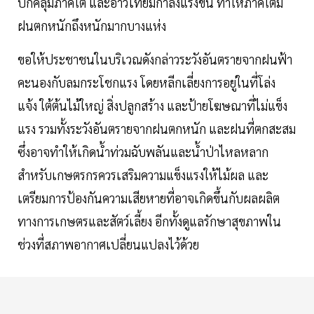
ปกคลุมภาคใต้ และอ่าวไทยมีกำลังแรงขึ้น ทำให้ภาคใต้มี
ฝนตกหนักถึงหนักมากบางแห่ง
ขอให้ประชาชนในบริเวณดังกล่าวระวังอันตรายจากฝนฟ้า
คะนองกับลมกระโชกแรง โดยหลีกเลี่ยงการอยู่ในที่โล่ง
แจ้ง ใต้ต้นไม้ใหญ่ สิ่งปลูกสร้าง และป้ายโฆษณาที่ไม่แข็ง
แรง รวมทั้งระวังอันตรายจากฝนตกหนัก และฝนที่ตกสะสม
ซึ่งอาจทำให้เกิดน้ำท่วมฉับพลันและน้ำป่าไหลหลาก
สำหรับเกษตรกรควรเสริมความแข็งแรงให้ไม้ผล และ
เตรียมการป้องกันความเสียหายที่อาจเกิดขึ้นกับผลผลิต
ทางการเกษตรและสัตว์เลี้ยง อีกทั้งดูแลรักษาสุขภาพใน
ช่วงที่สภาพอากาศเปลี่ยนแปลงไว้ด้วย