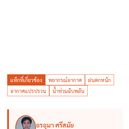
แท็กที่เกี่ยวข้อง
พยากรณ์อากาศ
ฝนตกหนัก
อากาศแปรปรวน
น้ำท่วมฉับพลัน
อรอุมา ศรีสมัย