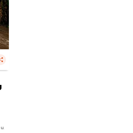
บ
 น.