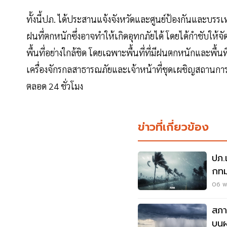
ทั้งนี้ปภ. ได้ประสานแจ้งจังหวัดและศูนย์ป้องกันและบรรเ
ฝนที่ตกหนักซึ่งอาจทำให้เกิดอุทกภัยได้ โดยได้กำชับให
พื้นที่อย่างใกล้ชิด โดยเฉพาะพื้นที่ที่มีฝนตกหนักและพื้
เครื่องจักรกลสาธารณภัยและเจ้าหน้าที่ชุดเผชิญสถานการณ์วิ
ตลอด 24 ชั่วโมง
ข่าวที่เกี่ยวข้อง
ปภ.
กทม
กร
06 พ.
สภา
บนฝ