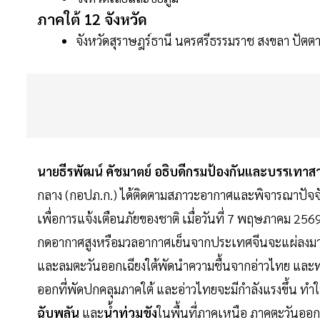
ภาคใต้ 12 จังหวัด
จังหวัดสุราษฎร์ธานี นครศรีธรรมราช สงขลา ปัตตานี
นายธีรพัฒน์ คัชมาตย์ อธิบดีกรมป้องกันและบรรเทา
กลาง (กอปภ.ก.) ได้ติดตามสภาวะอากาศและพิจารณาปัจจัย
เพื่อการแจ้งเตือนภัยของชาติ เมื่อวันที่ 7 พฤษภาคม 2569 
กดอากาศสูงหรือมวลอากาศเย็นจากประเทศจีนจะแผ่ลงมา
และลมตะวันออกเฉียงใต้พัดนำความชื้นจากอ่าวไทย แล
ออกที่พัดปกคลุมภาคใต้ และอ่าวไทยจะมีกำลังแรงขึ้น ทำใ
ฉับพลัน
และ
น้ำท่วมขัง
ในพื้นที่ภาคเหนือ ภาคตะวันออกเ