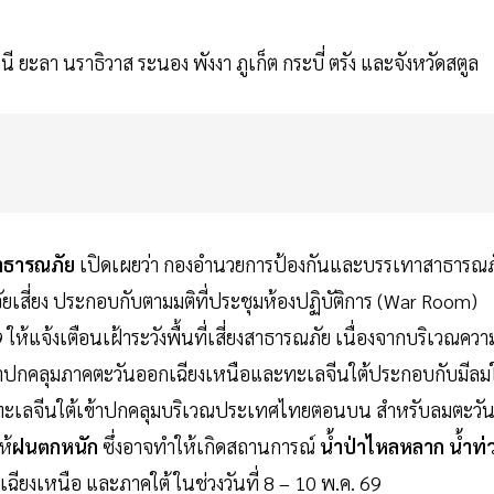
 ยะลา นราธิวาส ระนอง พังงา ภูเก็ต กระบี่ ตรัง และจังหวัดสตูล
สาธารณภัย
เปิดเผยว่า กองอำนวยการป้องกันและบรรเทาสาธารณภ
เสี่ยง ประกอบกับตามมติที่ประชุมห้องปฏิบัติการ (War Room)
ให้แจ้งเตือนเฝ้าระวังพื้นที่เสี่ยงสาธารณภัย เนื่องจากบริเวณควา
ปกคลุมภาคตะวันออกเฉียงเหนือและทะเลจีนใต้ประกอบกับมีลมใ
ะทะเลจีนใต้เข้าปกคลุมบริเวณประเทศไทยตอนบน สำหรับลมตะวั
ห้
ฝนตกหนัก
ซึ่งอาจทำให้เกิดสถานการณ์
น้ำป่าไหลหลาก น้ำท่
ฉียงเหนือ และภาคใต้ ในช่วงวันที่ 8 – 10 พ.ค. 69