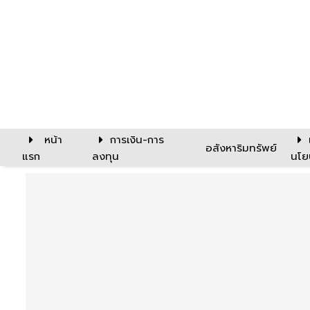
หน้า
การเงิน-การ
อสังหาริมทรัพย์
แรก
ลงทุน
นโย