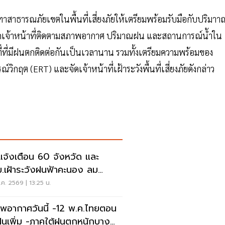
ทาสาธารณภัยเขตในพื้นที่เสี่ยงภัยให้เตรียมพร้อมรับมือกับปริมาา
้จัดเจ้าหน้าที่ติดตามสภาพอากาศ ปริมาณฝน และสถานการณ์น้ำใน
นที่ที่มีฝนตกติดต่อกันเป็นเวลานาน รวมทั้งเตรียมความพร้อมของ
กฤต (ERT) และจัดเจ้าหน้าที่เฝ้าระวังพื้นที่เสี่ยงภัยดังกล่าว
แจ้งเตือน 60 จังหวัด และ
.เฝ้าระวังฝนฟ้าคะนอง ลม
ะโชกแรง
ค. 2569 | 13:25 น.
พอากาศวันนี้ -12 พ.ค.ไทยตอน
นเพิ่ม -ภาคใต้ฝนตกหนักบาง