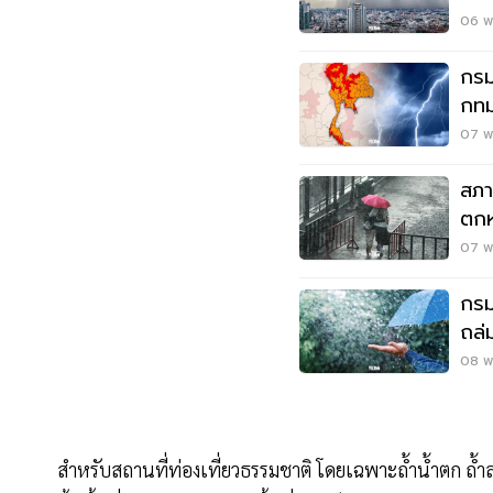
พื้นท
06 พ.
กรม
กทม.
ด่ว
07 พ.
สภา
ตกห
กทม
07 พ.
กรม
ถล่
เสี่
08 พ.
สำหรับสถานที่ท่องเที่ยวธรรมชาติ โดยเฉพาะถ้ำน้ำตก ถ้