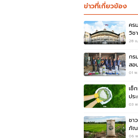
ข่าวที่เกี่ยวข้อง
ครม.
วิช
หลว
28 เม
กรม
สอบ
01 พ.
เช็
ประ
ทั่
03 พ.
ชาว
ภัณ
06 พ.