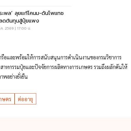
ชระพล’ ลุยแก้โคนม-ดันโพแทช
ลดต้นทุนสู้ปุ๋ยแพง
ค. 2569 | 17:00 น.
วมหารือและพร้อมให้การสนับสนุนการดำเนินงานของกรมวิชาการ
บอุตสาหกรรมปุ๋ยและปัจจัยการผลิตทางการเกษตร รวมถึงผลักดันให้
พอย่างยั่งยืน
เกษตร
ต่ออายุ