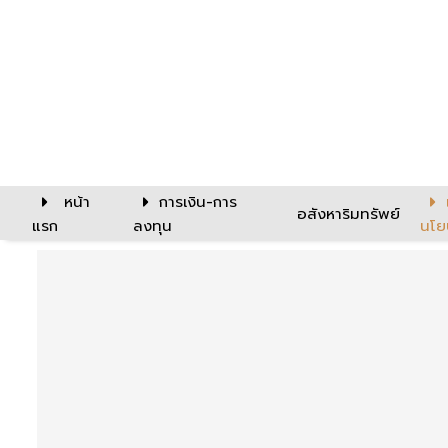
หน้า
การเงิน-การ
อสังหาริมทรัพย์
แรก
ลงทุน
นโย