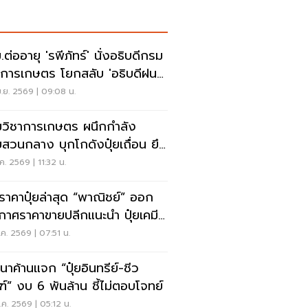
ต่ออายุ 'รพีภัทร์' นั่งอธิบดีกรม
าการเกษตร โยกสลับ 'อธิบดีฝน
ง-ผู้ตรวจฯ'
.ย. 2569 | 09:08 น.
วิชาการเกษตร ผนึกกำลัง
สวนกลาง บุกโกดังปุ๋ยเถื่อน ยึด
ของกลาง 2.5 ล้าน
ค. 2569 | 11:32 น.
กราคาปุ๋ยล่าสุด “พาณิชย์” ออก
กาศราคาขายปลีกแนะนำ ปุ๋ยเคมี
วประเทศ
ค. 2569 | 07:51 น.
นาค้านแจก “ปุ๋ยอินทรีย์-ชีว
ฑ์” งบ 6 พันล้าน ชี้ไม่ตอบโจทย์
ค. 2569 | 05:12 น.