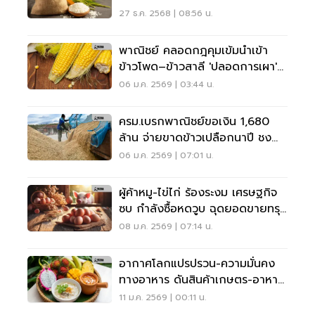
'ไก่-ไข่-หมู' ไม่หวือหวา
27 ธ.ค. 2568 | 08:56 น.
พาณิชย์ คลอดกฎคุมเข้มนำเข้า
ข้าวโพด–ข้าวสาลี 'ปลอดการเผา'
ลด PM2.5
06 ม.ค. 2569 | 03:44 น.
ครม.เบรกพาณิชย์ขอเงิน 1,680
ล้าน จ่ายขาดข้าวเปลือกนาปี ชง
รัฐบาลใหม่แทน
06 ม.ค. 2569 | 07:01 น.
ผู้ค้าหมู-ไข่ไก่ ร้องระงม เศรษฐกิจ
ซบ กำลังซื้อหดวูบ ฉุดยอดขายทรุด
กว่าโควิด
08 ม.ค. 2569 | 07:14 น.
อากาศโลกแปรปรวน-ความมั่นคง
ทางอาหาร ดันสินค้าเกษตร-อาหาร
ไทยโต
11 ม.ค. 2569 | 00:11 น.