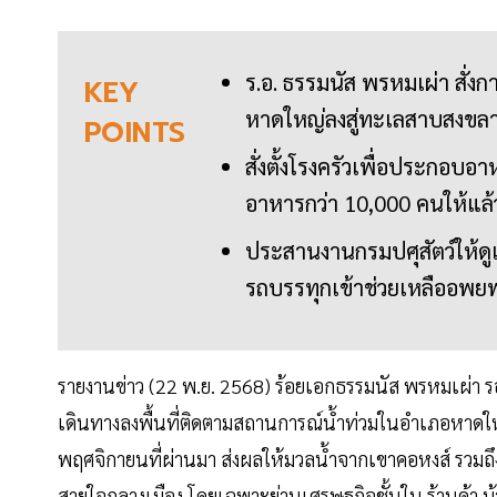
ร.อ. ธรรมนัส พรหมเผ่า สั่ง
KEY
หาดใหญ่ลงสู่ทะเลสาบสงขลาโ
POINTS
สั่งตั้งโรงครัวเพื่อประก
อาหารกว่า 10,000 คนให้แล้
ประสานงานกรมปศุสัตว์ให้ดูแ
รถบรรทุกเข้าช่วยเหลืออพยพ
รายงานข่าว (22 พ.ย. 2568) ร้อยเอกธรรมนัส พรหมเผ่า
เดินทางลงพื้นที่ติดตามสถานการณ์น้ำท่วมในอำเภอหาดใหญ่
พฤศจิกายนที่ผ่านมา ส่งผลให้มวลน้ำจากเขาคอหงส์ รวม
สายใจกลางเมือง โดยเฉพาะย่านเศรษฐกิจชั้นใน ร้านค้า 