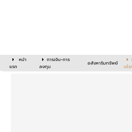
หน้า
การเงิน-การ
อสังหาริมทรัพย์
แรก
ลงทุน
นโย