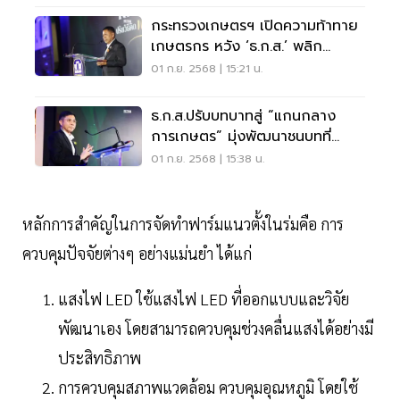
กระทรวงเกษตรฯ เปิดความท้าทาย
เกษตรกร หวัง ‘ธ.ก.ส.’ พลิก
ECOSYSTEM
01 ก.ย. 2568 | 15:21 น.
ธ.ก.ส.ปรับบทบาทสู่ “แกนกลาง
การเกษตร” มุ่งพัฒนาชนบทที่
ยั่งยืน
01 ก.ย. 2568 | 15:38 น.
หลักการสำคัญในการจัดทำฟาร์มแนวตั้งในร่มคือ การ
ควบคุมปัจจัยต่างๆ อย่างแม่นยำ ได้แก่
แสงไฟ LED ใช้แสงไฟ LED ที่ออกแบบและวิจัย
พัฒนาเอง โดยสามารถควบคุมช่วงคลื่นแสงได้อย่างมี
ประสิทธิภาพ
การควบคุมสภาพแวดล้อม ควบคุมอุณหภูมิ โดยใช้