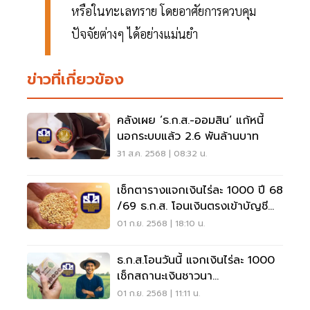
หรือในทะเลทราย โดยอาศัยการควบคุม
ปัจจัยต่างๆ ได้อย่างแม่นยำ
ข่าวที่เกี่ยวข้อง
คลังเผย ‘ธ.ก.ส.-ออมสิน’ แก้หนี้
นอกระบบแล้ว 2.6 พันล้านบาท
31 ส.ค. 2568 | 08:32 น.
เช็กตารางแจกเงินไร่ละ 1000 ปี 68
/69 ธ.ก.ส. โอนเงินตรงเข้าบัญชี
ชาวนา
01 ก.ย. 2568 | 18:10 น.
ธ.ก.ส.โอนวันนี้ แจกเงินไร่ละ 1000
เช็กสถานะเงินชาวนา
Govtransfer.baac.or.th
01 ก.ย. 2568 | 11:11 น.