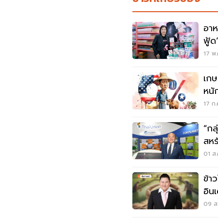
อาห
ฟู้
17 พ.
เกษ
หนั
หมู
17 ก.
“กล
สหรัฐ ช่วยไทยยังแ
ออ
01 ส.
ข้า
อิน
09 ส.