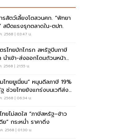
ารสัตว์เลี้ยงโตสวนศก. “พัทยา
ด” สปีดแรงรุกตลาดใน-ตปท.
ค. 2568 | 03:47 น.
ตรไทยบักโกรก สหรัฐบีบภาษี
ก นำเข้า-ส่งออกโดนถ้วนหน้า
-โค-ไก่-ข้าวโพด ผวาสิ้นอาชีพ
ค. 2568 | 21:55 น.
ุ่มไทยยูเนี่ยน” หนุนดีลภาษี 19%
กร่งบนเวทีส่ง
กโลก
ค. 2568 | 06:34 น.
วไทยไม่สดใส “ภาษีสหรัฐ–ข้าว
เดีย” กระหน่ำ ราคาดิ่ง
ค. 2568 | 01:30 น.