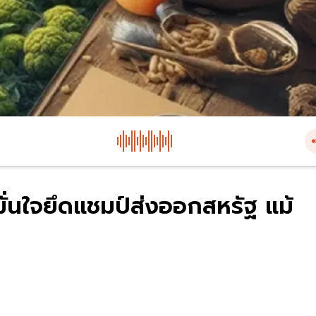
 มั่นใจยึดแชมป์ส่งออกสหรัฐ แม้