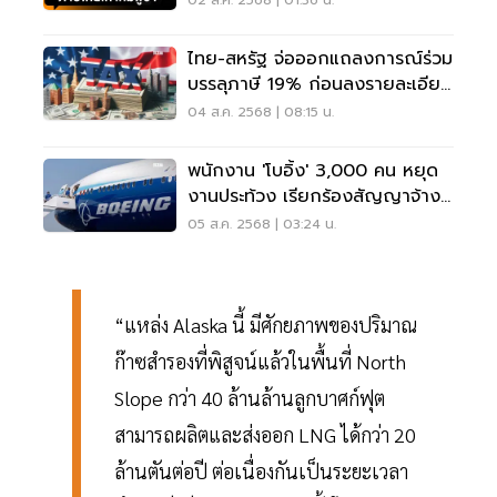
02 ส.ค. 2568 | 01:36 น.
ไทย-สหรัฐ จ่อออกแถลงการณ์ร่วม
บรรลุภาษี 19% ก่อนลงรายละเอียด
สินค้าอ่อนไหว–RVC
04 ส.ค. 2568 | 08:15 น.
พนักงาน 'โบอิ้ง' 3,000 คน หยุด
งานประท้วง เรียกร้องสัญญาจ้าง
งานเป็นธรรม
05 ส.ค. 2568 | 03:24 น.
“แหล่ง Alaska นี้ มีศักยภาพของปริมาณ
ก๊าซสำรองที่พิสูจน์แล้วในพื้นที่ North
Slope กว่า 40 ล้านล้านลูกบาศก์ฟุต
สามารถผลิตและส่งออก LNG ได้กว่า 20
ล้านตันต่อปี ต่อเนื่องกันเป็นระยะเวลา