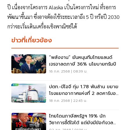
ปี เนื่องจากโครงการ Alaska เป็นโครงการใหม่ ที่รอการ
พัฒนาขึ้นมา ซึ่งอาจต้องใช้ระยะเวลาถึง 5 ปี หรือปี 2030
กว่าจะเริ่มเดินเครื่องเชิงพาณิชย์ได้
ข่าวที่เกี่ยวข้อง
“พลังงาน” ยันหนุนทีมไทยแลนด์
เจรจาลดภาษี 36% นโยบายทรัมป์
16 ก.ค. 2568 | 08:39 น.
ปตท.-บีไอจี ทุ่ม 1.78 พันล้าน ขยาย
โรงแยกอากาศแห่งที่ 2 ลดคาร์บอน
9.3 หมื่นตันต่อปี
18 ก.ค. 2568 | 22:45 น.
ไทยโดนภาษีสหรัฐฯ 19% นัก
วิชาการชี้ดีใจได้ แต่ยังมีข้อกังวล
เพียบ