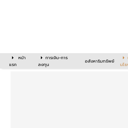
หน้า
การเงิน-การ
อสังหาริมทรัพย์
แรก
ลงทุน
นโย