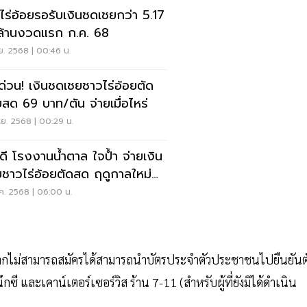
ไร่อ้อยรอรับเงินชดเชยกว่า 5.17
ล้านงวดแรก ก.ค.​ 68
.ย. 2568 | 00:46 น.
คด่วน! เงินชดเชยชาวไร่อ้อยตัด
ยสด 69 บาท/ตัน จ่ายเมื่อไหร่
.ย. 2568 | 00:29 น.
วดี โรงงานน้ำตาล ใจป้ำ จ่ายเงิน
ยชาวไร่อ้อยตัดสด ฤดูกาลใหม่
บาทต่อตัน
ค. 2568 | 06:00 น.
กไม่สามารถสมัครได้สามารถนำบัตรประจำตัวประชาชนไปยืนยันต
ซี และเคาน์เตอร์เซอร์วิส ร้าน 7-11 (สำหรับผู้ที่ยังมิได้ดำเนิน