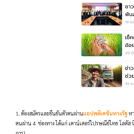
ชาว
พัน
19 มิ
เช็
อ้อ
20 มิ
ข่า
ช่ว
40 
10 ก.
1. ต้องสมัครและยืนยันตัวตนผ่าน
แอปพลิเคชันทางรัฐ
หา
ตนผ่าน 4 ช่องทาง ได้แก่ เคาน์เตอร์ไปรษณีย์ไทย โลตัส นึก
การ)