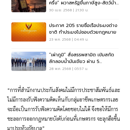
ครึ่ง” ผวาสหรัฐขึ้นภาษีสูง-สัตว์น้ำ
ทะลักไทย
30 เม.ย. 2568 | 21:30 น.
ประกาศ 205 รายชื่อเรือประมงต่าง
ชาติ ทำประมงไม่ชอบด้วยกฎหมาย
23 พ.ค. 2568 | 04:49 น.
“เผ่าภูมิ” สั่งสรรพสามิต เข้มสกัด
ลักลอบน้ำมันเขียว ผ่าน 5
มาตรการ
28 พ.ค. 2568 | 05:57 น.
“การที่สำนักงานประกันสังคมไม่มีการประชาสัมพันธ์และ
ไม่มีการลงรับฟังความคิดเห็นกับกลุ่มอาชีพเกษตรกรเลย
จะถือเป็นการรับฟังความคิดโดยชอบไม่ได้ จึงขอให้มีการ
ชะลอการออกกฎหมายบังคับก่อนที่เกษตรกร จะลุกฮือขึ้น
มาประท้วงรัฐบาล”