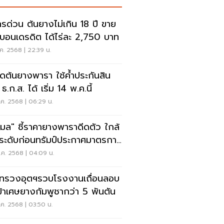
ครด่วน ต้นยางไม่เกิน 18 ปี ขาย
์บอนเดรดิต ได้ไร่ละ 2,750 บาท
.ค. 2568 | 22:39 น.
ดต้นยางพารา ใช้ค้ำประกันสิน
อ ธ.ก.ส. ได้ เริ่ม 14 พ.ค.นี้
ค. 2568 | 06:29 น.
มล" ชี้ราคายางพาราดีดตัว ใกล้
ระดับก่อนทรัมป์ประกาศมาตรการ
ี
.ค. 2568 | 04:09 น.
ทรวงอุตฯรวบโรงงานเถื่อนลอบ
ข้าเศษยางกัมพูชากว่า 5 พันตัน
ค. 2568 | 03:50 น.