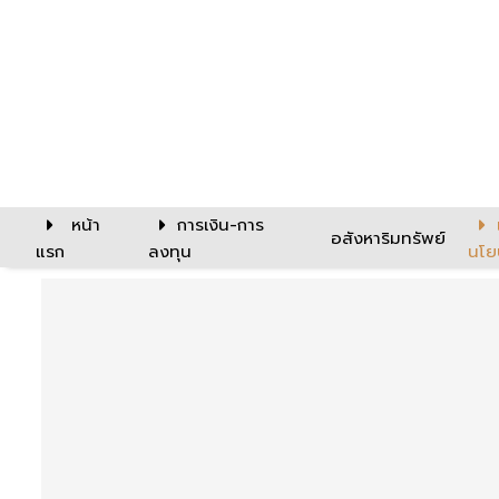
หน้า
การเงิน-การ
อสังหาริมทรัพย์
แรก
ลงทุน
นโย