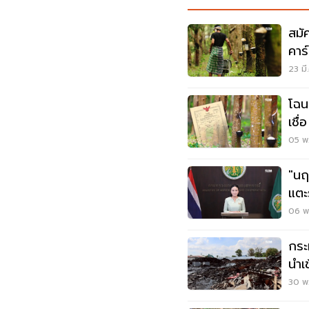
สมั
คาร
23 มี
โฉน
เชื่
05 พ.
"นฤ
แตะ
ภาษ
06 พ
กระ
นำเ
30 พ.