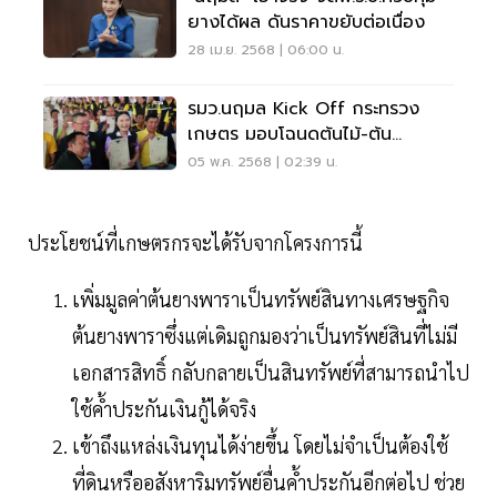
ยางได้ผล ดันราคาขยับต่อเนื่อง
28 เม.ย. 2568 | 06:00 น.
รมว.นฤมล Kick Off กระทรวง
เกษตร มอบโฉนดต้นไม้-ต้น
ยางพารา วันที่ 14 พ.ค.นี้
05 พ.ค. 2568 | 02:39 น.
ประโยชน์ที่เกษตรกรจะได้รับจากโครงการนี้
เพิ่มมูลค่าต้นยางพาราเป็นทรัพย์สินทางเศรษฐกิจ
ต้นยางพาราซึ่งแต่เดิมถูกมองว่าเป็นทรัพย์สินที่ไม่มี
เอกสารสิทธิ์ กลับกลายเป็นสินทรัพย์ที่สามารถนำไป
ใช้ค้ำประกันเงินกู้ได้จริง
เข้าถึงแหล่งเงินทุนได้ง่ายขึ้น โดยไม่จำเป็นต้องใช้
ที่ดินหรืออสังหาริมทรัพย์อื่นค้ำประกันอีกต่อไป ช่วย