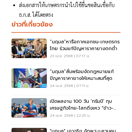
ส่งเอกสารให้เกษตรกรนำไปใช้ยื่นขอสินเชื่อกับ
ธ.ก.ส. ได้โดยตรง
ข่าวที่เกี่ยวข้อง
“นฤมล”หารือภาคเอกชน-เกษตรกร
ไทย ร่วมแก้ปัญหาราคายางตกต่ำ
23 เม.ย. 2568 | 07:17 น.
“นฤมล”ลั่นพร้อมงัดกฎหมายแก้
ปัญหาราคายางให้เหมาะสมที่สุด
24 เม.ย. 2568 | 07:11 น.
เปิดผลงาน 100 วัน ‘ทรัมป์’ ทุบ
เศรษฐกิจไทย-โลกดิ่งเหว "ข้าว-
ยาง-ถุงมือ"ป่วน
24 เม.ย. 2568 | 22:25 น.
"นฤมล" เอาจริง งัดพ.ร.บ.ควบคุม