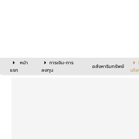
หน้า
การเงิน-การ
อสังหาริมทรัพย์
แรก
ลงทุน
นโย