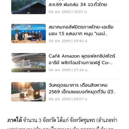
ส.ค.69 ฝนถล่ม 34 จว.ทั่วไทย
06 ส.ค. 2569 | 10:07 น.
สมาคมกอล์ฟมิตรภาพไทย-เอเชีย
มอบ 1.5 แสนบาท หนุน "เนเน่
รอยัล" ลุยเวทีที่สหรัฐ
06 ส.ค. 2569 | 09:42 น.
Café Amazon ผุดแฟลกชิปสโตร์
อารีย์ พลิกโฉมร้านกาแฟสู่ Co-
Working Space ครบวงจร
06 ส.ค. 2569 | 07:24 น.
วันหยุดธนาคาร เดือนสิงหาคม
2569 เช็กเลยแบงก์หยุดกี่วัน มีวัน
หยุดยาวไหม
06 ส.ค. 2569 | 06:57 น.
ภาคใต้
จำนวน 3 จังหวัด ได้แก่ จังหวัดชุมพร (อำเภอท่า