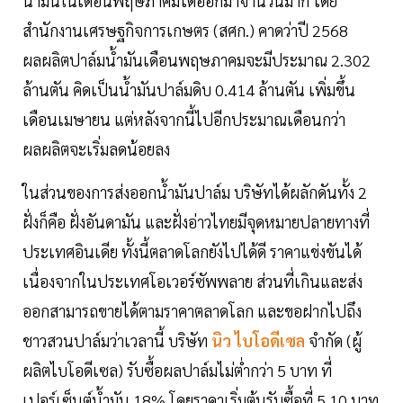
น้ำมันในเดือนพฤษภาคมได้ออกมาจำนวนมาก โดย
สำนักงานเศรษฐกิจการเกษตร (สศก.) คาดว่าปี 2568
ผลผลิตปาล์มน้ำมันเดือนพฤษภาคมจะมีประมาณ 2.302
ล้านตัน คิดเป็นน้ำมันปาล์มดิบ 0.414 ล้านตัน เพิ่มขึ้น
เดือนเมษายน แต่หลังจากนี้ไปอีกประมาณเดือนกว่า
ผลผลิตจะเริ่มลดน้อยลง
ในส่วนของการส่งออกน้ำมันปาล์ม บริษัทได้ผลักดันทั้ง 2
ฝั่งก็คือ ฝั่งอันดามัน และฝั่งอ่าวไทยมีจุดหมายปลายทางที่
ประเทศอินเดีย ทั้งนี้ตลาดโลกยังไปได้ดี ราคาแข่งขันได้
เนื่องจากในประเทศโอเวอร์ซัพพลาย ส่วนที่เกินและส่ง
ออกสามารถขายได้ตามราคาตลาดโลก และขอฝากไปถึง
ชาวสวนปาล์มว่าเวลานี้ บริษัท
นิว ไบโอดีเซล
จำกัด (ผู้
ผลิตไบโอดีเซล) รับซื้อผลปาล์มไม่ต่ำกว่า 5 บาท ที่
เปอร์เซ็นต์น้ำมัน 18% โดยราคาเริ่มต้นรับซื้อที่ 5.10 บาท