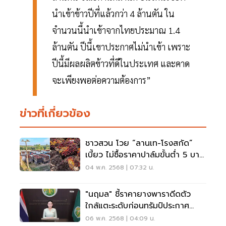
นำเข้าข้าวปีที่แล้วกว่า 4 ล้านตัน ใน
จำนวนนี้นำเข้าจากไทยประมาณ 1.4
ล้านตัน ปีนี้เขาประกาศไม่นำเข้า เพราะ
ปีนี้มีผลผลิตข้าวที่ดีในประเทศ และคาด
จะเพียงพอต่อความต้องการ”
ข่าวที่เกี่ยวข้อง
ชาวสวน โวย “ลานเท-โรงสกัด”
เบี้ยว ไม่ซื้อราคาปาล์มขั้นต่ำ 5 บาท
ต่อกิโลกรัม
04 พ.ค. 2568 | 07:32 น.
"นฤมล" ชี้ราคายางพาราดีดตัว
ใกล้แตะระดับก่อนทรัมป์ประกาศ
มาตรการภาษี
06 พ.ค. 2568 | 04:09 น.