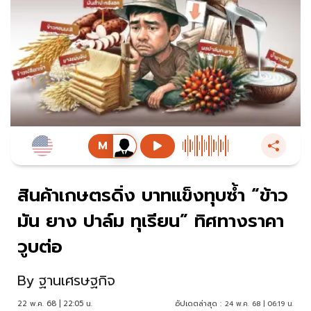
สินค้าเกษตรดิ่ง บาทแข็งทุบซํ้า “ข้าว
มัน ยาง ปาล์ม ทุเรียน” ทิศทางราคา
วูบต่อ
By
ฐานเศรษฐกิจ
22 พ.ค. 68 | 22:05 น.
อัปเดตล่าสุด :
24 พ.ค. 68 | 06:19 น.