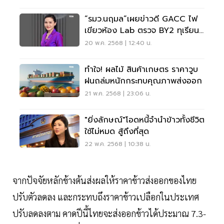
“รมว.นฤมล”เผยข่าวดี GACC ไฟ
เขียวห้อง Lab ตรวจ BY2 ทุเรียน
ไทยไปจีน เพิ่ม 12 Lab แล้ว
20 พ.ค. 2568 | 12:40 น.
ทำใจ! ผลไม้ สินค้าเกษตร ราคาวูบ
ฝนถล่มหนักกระทบคุณภาพส่งออก
21 พ.ค. 2568 | 23:06 น.
"ยิ่งลักษณ์"โอดหนี้จำนำข้าวทั้งชีวิต
ใช้ไม่หมด สู้ถึงที่สุด
22 พ.ค. 2568 | 10:38 น.
จากปัจจัยหลักข้างต้นส่งผลให้ราคาข้าวส่งออกของไทย
ปรับตัวลดลง และกระทบถึงราคาข้าวเปลือกในประเทศ
ปรับลดลงตาม คาดปีนี้ไทยจะส่งออกข้าวได้ประมาณ 7.3-