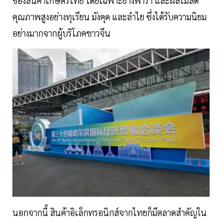
ของสินค้าเกษตรไทย โดยเฉพาะยางพารา และผลไม้สด
คุณภาพสูงอย่างทุเรียน มังคุด และลำไย ซึ่งได้รับความนิยม
อย่างมากจากผู้บริโภคชาวจีน
นอกจากนี้ สินค้าอิเล็กทรอนิกส์จากไทยก็มีตลาดสำคัญใน