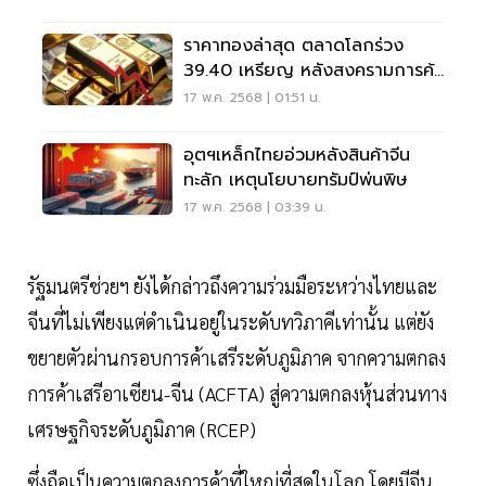
ราคาทองล่าสุด ตลาดโลกร่วง
39.40 เหรียญ หลังสงครามการค้า
ผ่อนคลาย
17 พ.ค. 2568 | 01:51 น.
อุตฯเหล็กไทยอ่วมหลังสินค้าจีน
ทะลัก เหตุนโยบายทรัมป์พ่นพิษ
17 พ.ค. 2568 | 03:39 น.
รัฐมนตรีช่วยฯ ยังได้กล่าวถึงความร่วมมือระหว่างไทยและ
จีนที่ไม่เพียงแต่ดำเนินอยู่ในระดับทวิภาคีเท่านั้น แต่ยัง
ขยายตัวผ่านกรอบการค้าเสรีระดับภูมิภาค จากความตกลง
การค้าเสรีอาเซียน-จีน (ACFTA) สู่ความตกลงหุ้นส่วนทาง
เศรษฐกิจระดับภูมิภาค (RCEP)
ซึ่งถือเป็นความตกลงการค้าที่ใหญ่ที่สุดในโลก โดยมีจีน