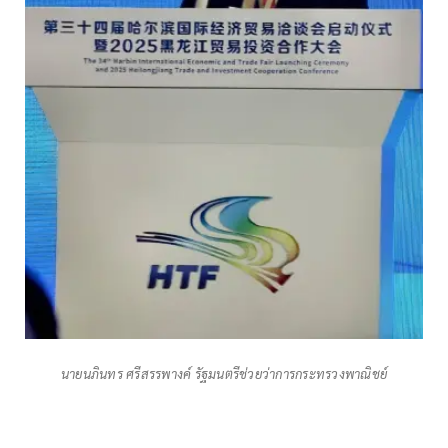
นายนภินทร ศรีสรรพางค์ รัฐมนตรีช่วยว่าการกระทรวงพาณิชย์