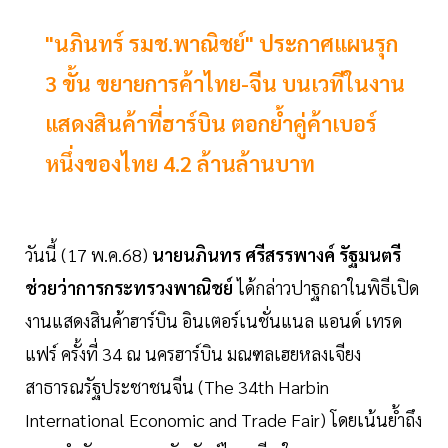
"นภินทร์ รมช.พาณิชย์" ประกาศแผนรุก
3 ขั้น ขยายการค้าไทย-จีน บนเวทีในงาน
แสดงสินค้าที่ฮาร์บิน ตอกย้ำคู่ค้าเบอร์
หนึ่งของไทย 4.2 ล้านล้านบาท
วันนี้ (17 พ.ค.68)
นายนภินทร ศรีสรรพางค์ รัฐมนตรี
ช่วยว่าการกระทรวงพาณิชย์
ได้กล่าวปาฐกถาในพิธีเปิด
งานแสดงสินค้าฮาร์บิน อินเตอร์เนชั่นแนล แอนด์ เทรด
แฟร์ ครั้งที่ 34 ณ นครฮาร์บิน มณฑลเฮยหลงเจียง
สาธารณรัฐประชาชนจีน (The 34th Harbin
International Economic and Trade Fair) โดยเน้นย้ำถึง