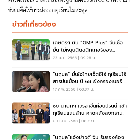
ช่วยเพื่อให้การส่งออกทุเรียนไม่สะดุด
ข่าวที่เกี่ยวข้อง
เกษตรฯ ยัน “GMP Plus” จีนเชื่อ
มั่น ไม่หนุนติดสติกเกอร์ของ
“CCIC” เพิ่มต้นทุน
23 เม.ย. 2565 | 09:28 น.
“นฤมล” มั่นใจไทยเซ็ตซีโร่ ทุเรียนไร้
สารปนเปื้อน ปี 68 ยังครองเบอร์ 1
ตลาดจีน
17 ก.พ. 2568 | 03:37 น.
ชง นายกฯ เจรจาจีนผ่อนปรนนำเข้า
ทุเรียนแสนล้าน คาดหลังสงกรานต์
ล้นตลาด
09 เม.ย. 2568 | 08:39 น.
“นฤมล“แจ้งข่าวดี จีน รับรองห้อง