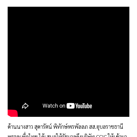
ด้านนางสาว สุดารัตน์ พิทักษ์พรพัลลภ สส.อุบลราชธานี
พรรคเพื่อไทย ได้เสนอให้รัฐบาลดึงบริษัท CCIC ให้เข้ามา