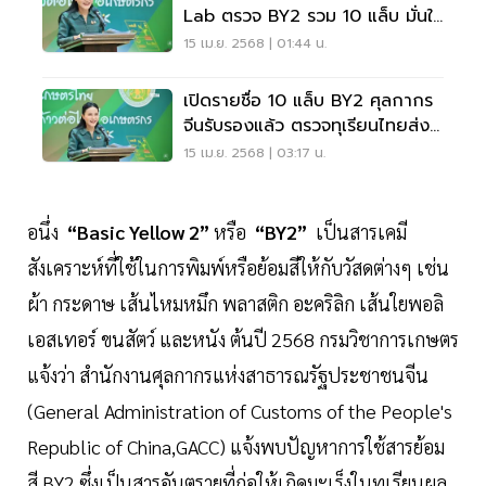
Lab ตรวจ BY2 รวม 10 แล็บ มั่นใจ
พอให้บริการช่วงฤดูกาลผลิตทุเรียน
15 เม.ย. 2568 | 01:44 น.
เปิดรายชื่อ 10 แล็บ BY2 ศุลกากร
จีนรับรองแล้ว ตรวจทุเรียนไทยส่ง
ออก
15 เม.ย. 2568 | 03:17 น.
อนึ่ง
“Basic Yellow 2”
หรือ
“BY2”
เป็นสารเคมี
สังเคราะห์ที่ใช้ในการพิมพ์หรือย้อมสีให้กับวัสดต่างๆ เช่น
ผ้า กระดาษ เส้นไหมหมึก พลาสติก อะคริลิก เส้นใยพอลิ
เอสเทอร์ ขนสัตว์ และหนัง ต้นปี 2568 กรมวิชาการเกษตร
แจ้งว่า สำนักงานศุลกากรแห่งสาธารณรัฐประชาชนจีน
(General Administration of Customs of the People's
Republic of China,GACC) แจ้งพบปัญหาการใช้สารย้อม
สี BY2 ซึ่งเป็นสารอันตรายที่ก่อให้เกิดมะเร็งในทุเรียนผล