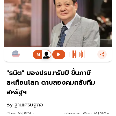
"ธนิต" มองปธน.ทรัมป์ ขึ้นภาษี
สะเทือนโลก ดาบสองคมกลับทิ่ม
สหรัฐฯ
By
ฐานเศรษฐกิจ
09 เม.ย. 68 | 02:51 น.
อัปเดตล่าสุด :
09 เม.ย. 68 | 03:01 น.