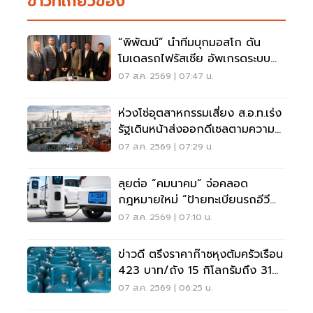
ข่าวที่เกี่ยวข้อง
“พิพัฒน์” นำทีมบุกมอสโก ดัน
โมเดลรถไฟรัสเซีย อัพเกรดระบบ
รางไทย
07 ส.ค. 2569 | 07:47 น.
ห่วงโซ่อุตสาหกรรมเสี่ยง ส.อ.ท.เร่ง
รัฐเดินหน้าส่งออกดีเซลตามความ
จำเป็น
07 ส.ค. 2569 | 07:29 น.
ลุยต่อ “คมนาคม” จ่อคลอด
กฎหมายใหม่ “ป้ายทะเบียนรถอีวี
สะท้อนแสง” บังคับใช้ปีนี้
07 ส.ค. 2569 | 07:10 น.
ข่าวดี ตรึงราคาก๊าซหุงต้มครัวเรือน
423 บาท/ถัง 15 กิโลกรัมถึง 31
ต.ค. 69
07 ส.ค. 2569 | 06:25 น.