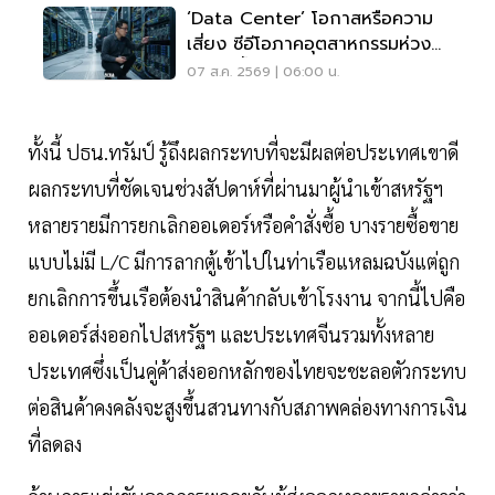
‘Data Center’ โอกาสหรือความ
เสี่ยง ซีอีโอภาคอุตสาหกรรมห่วง
ไฟฟ้า-น้ำ
07 ส.ค. 2569 | 06:00 น.
ทั้งนี้ ปธน.ทรัมป์ รู้ถึงผลกระทบที่จะมีผลต่อประเทศเขาดี
ผลกระทบที่ชัดเจนช่วงสัปดาห์ที่ผ่านมาผู้นำเข้าสหรัฐฯ
หลายรายมีการยกเลิกออเดอร์หรือคำสั่งซื้อ บางรายซื้อขาย
แบบไม่มี L/C มีการลากตู้เข้าไปในท่าเรือแหลมฉบังแต่ถูก
ยกเลิกการขึ้นเรือต้องนำสินค้ากลับเข้าโรงงาน จากนี้ไปคือ
ออเดอร์ส่งออกไปสหรัฐฯ และประเทศจีนรวมทั้งหลาย
ประเทศซึ่งเป็นคู่ค้าส่งออกหลักของไทยจะชะลอตัวกระทบ
ต่อสินค้าคงคลังจะสูงขึ้นสวนทางกับสภาพคล่องทางการเงิน
ที่ลดลง