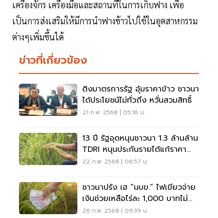
เครื่องจักร เครื่องมือและสถานที่ในการเก็บฟาง เพื่อ
เป็นการส่งเสริมให้มีการนำฟางข้าวไปใช้ในอุตสาหกรรม
ต่างๆเพิ่มขึ้นได้
ข่าวที่เกี่ยวข้อง
ติงมาตรการรัฐ อุ้มราคาข้าว ชาวนา
ได้ประโยชน์ไม่ทั่วถึง หวั่นสวมสิทธิ์
21 ก.พ. 2568 | 05:16 น.
13 ปี รัฐอุดหนุนชาวนา 1.3 ล้านล้าน
TDRI หนุนประกันรายได้แก้ราคา
ข้าวร่วง
22 ก.พ. 2568 | 06:57 น.
ชาวนาปรัง เฮ “นบข.” ไฟเขียวจ่าย
เงินช่วยเหลือไร่ละ 1,000 บาทไม่
เกิน 10 ไร่
26 ก.พ. 2568 | 09:39 น.