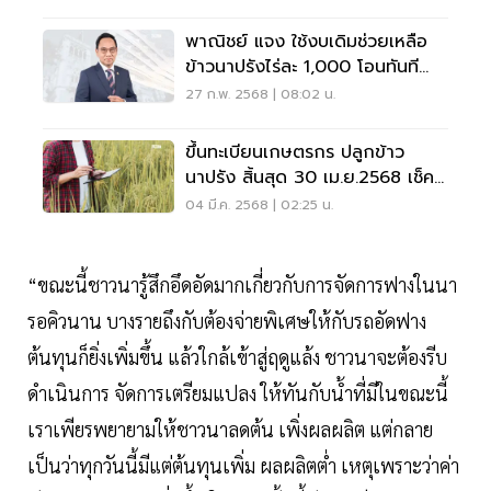
พาณิชย์ แจง ใช้งบเดิมช่วยเหลือ
ข้าวนาปรังไร่ละ 1,000 โอนทันที
หลังครม.เคาะ
27 ก.พ. 2568 | 08:02 น.
ขึ้นทะเบียนเกษตรกร ปลูกข้าว
นาปรัง สิ้นสุด 30 เม.ย.2568 เช็ค
ช่องทางด่วน
04 มี.ค. 2568 | 02:25 น.
“ขณะนี้ชาวนารู้สึกอึดอัดมากเกี่ยวกับการจัดการฟางในนา
รอคิวนาน บางรายถึงกับต้องจ่ายพิเศษให้กับรถอัดฟาง
ต้นทุนก็ยิ่งเพิ่มขึ้น แล้วใกล้เข้าสู่ฤดูแล้ง ชาวนาจะต้องรีบ
ดำเนินการ จัดการเตรียมแปลง ให้ทันกับน้ำที่มีในขณะนี้
เราเพียรพยายามให้ชาวนาลดต้น เพิ่งผลผลิต แต่กลาย
เป็นว่าทุกวันนี้มีแต่ต้นทุนเพิ่ม ผลผลิตต่ำ เหตุเพราะว่าค่า