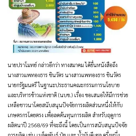
นายปราโมทย์ กล่าวอีกว่า ทางสมาคม ได้ยื่นหนังสือถึง
นางสาวแพทองธาร ชินวัตร นางสาวแพทองธาร ชินวัตร
นายกรัฐมนตรี ในฐานะประธานคณะกรรมการนโยบาย
และบริหารข้าวแห่งชาติ (นบข.) เรื่อง ขอเสนอให้มีการช่วย
เหลือชาวนาโดยสนับสนุนปัจจัยการผลิตส่วนหนึ่งให้กับ
เกษตรกรโดยตรง เพื่อลดต้นทุนการผลิต สำหรับฤดูการ
ผลิตนาปี 2568/69 ที่จะถึงนี้ โดยเป็นการสนับสนุนปัจจัย
การผลิต เช่น เมล็ดพันธุ์ ปุ๋ย และ น้ำมันดีเซล ครึ่งหนึ่ง