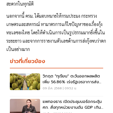
สะดวกในทุกมิติ
นอกจากนี้ ครม. ได้มอบหมายให้กรมประมง กระทรวง
เกษตรและสหกรณ์ หามาตรการแก้ไขปัญหาของเรื่องกุ้ง
ทะเลของไทย โดยให้ดำเนินการเป็นรูปธรรมมากยิ่งขึ้นใน
ระยะยาว และจากการรายงานตัวเลขด้านการส่งกุ้งพบว่าตก
เป็นอย่างมาก
ข่าวที่เกี่ยวข้อง
วิกฤต "ทุเรียน" ตะวันออกผลผลิต
เพิ่ม 56.86% เร่งรัฐเจรจาการส่ง
ออก
09 มี.ค. 2568 | 09:52 น.
แพทองธาร เปิดประชุมบอร์ดกระตุ้น
ศก. สั่งทุกหน่วยงานดัน GDP เกิน