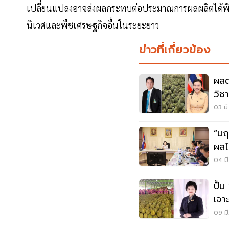
เปลี่ยนแปลงอาจส่งผลกระทบต่อประมาณการผลผลิตได้พิ
นิเวศและพืชเศรษฐกิจอื่นในระยะยาว
ข่าวที่เกี่ยวข้อง
ผล
วิช
ออก
03 มี
“นฤ
ผลไ
04 มี
ปั้น
เจา
09 มี