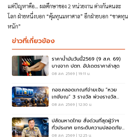
แต่ปัญหาคือ… ผลศึกษาของ 2 หน่วยงาน ต่างกันคนละ
โลก ฝ่ายหนึ่งบอก “คุ้มทุนมหาศาล” อีกฝ่ายบอก “ขาดทุน
หนัก”
ข่าวที่เกี่ยวข้อง
ราคาน้ำมันวันนี้2569 (9 ส.ค. 69)
บางจาก ปตท. อัปเดตราคาล่าสุด
08 ส.ค. 2569 | 19:11 น.
กอช.คลอดเกณฑ์จ่ายเงิน “หวย
เกษียณ” 3 รางวัล พ่วงรางวัล
พิเศษ
08 ส.ค. 2569 | 12:30 น.
ปลัดมหาดไทย สั่งด่วนที่สุดผู้ว่าฯ
ทั่วประเทศ ยกระดับความปลอดภัย
โรงเรียน
08 ส.ค. 2569 | 12:25 น.