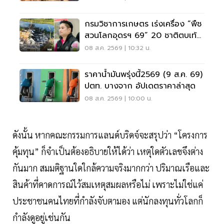
กรมวิชาการเกษตร เร่งเครื่อง “พืช
สวนโลกอุดรฯ 69” 20 ชาติตบเท้า
ร่วมโชว์นวัตกรรม
08 ส.ค. 2569 | 10:32 น.
ราคาน้ำมันพรุ่งนี้2569 (9 ส.ค. 69)
ปตท. บางจาก อัปเดตราคาล่าสุด
08 ส.ค. 2569 | 10:00 น.
ดังนั้น หากคณะกรรมการแลนด์บริดจ์จะสรุปว่า “โครงการ
คุ้มทุน” ก็จำเป็นต้องอธิบายให้ได้ว่า เหตุใดตัวเลขจึงต่าง
กันมาก สมมติฐานใดใกล้ความจริงมากกว่า ปริมาณเรือและ
สินค้าที่คาดการณ์ไว้สมเหตุสมผลหรือไม่ เพราะไม่ใช่แค่
ประชาชนคนไทยที่กำลังจับตามอง แต่นักลงทุนทั่วโลกก็
กำลังดูอยู่เช่นกัน