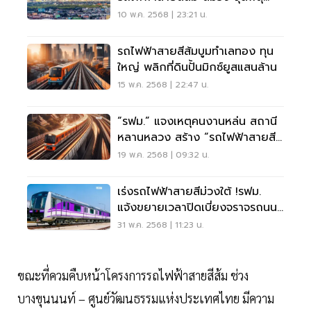
ทำเลทอง
10 พ.ค. 2568 | 23:21 น.
รถไฟฟ้าสายสีส้มบูมทำเลทอง ทุน
ใหญ่ พลิกที่ดินปั้นมิกซ์ยูสแสนล้าน
15 พ.ค. 2568 | 22:47 น.
“รฟม.” แจงเหตุคนงานหล่น สถานี
หลานหลวง สร้าง “รถไฟฟ้าสายสี
ส้ม”
19 พ.ค. 2568 | 09:32 น.
เร่งรถไฟฟ้าสายสีม่วงใต้ !รฟม.
แจ้งขยายเวลาปิดเบี่ยงจราจรถนน
สมเด็จพระเจ้าตากสิน ฝั่งขาเข้า
31 พ.ค. 2568 | 11:23 น.
เริ่ม1-30มิ.ย.68
ขณะที่ควมคืบหน้าโครงการรถไฟฟ้าสายสีส้ม ช่วง
บางขุนนนท์ – ศูนย์วัฒนธรรมแห่งประเทศไทย มีความ