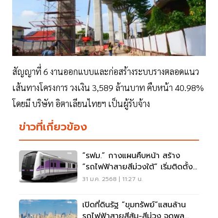
สัญญาที่ 6 งานออกแบบและก่อสร้างระบบรางตลอดแนว
เส้นทางโครงการ วงเงิน 3,589 ล้านบาท คืบหน้า 40.98%
โดยมี บริษัท อิตาเลียนไทยฯ เป็นผู้รับจ้าง
ข่าวที่เกี่ยวข้อง
“รฟม.” กางแผนคืบหน้า สร้าง
“รถไฟฟ้าสายสีม่วงใต้” เริ่มติดตั้ง
งานระบบ ปี 69
31 ม.ค. 2568 | 11:27 น.
เปิดที่ดินรัฐ “ขุมทรัพย์”แสนล้าน
รถไฟฟ้าสายสีส้ม-สีม่วง จุดพลุ