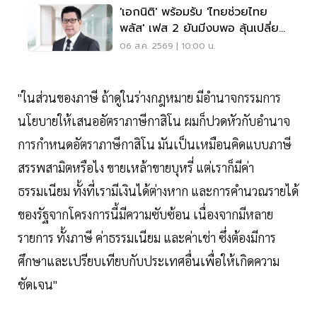
'เอกนิติ' พร้อมรับ 'ไทยช่วยไทย
พลัส' เฟส 2 ยันมีงบพอ ลุ้นเปลี่ยน
สูตรคืน 'คนละครึ่ง'
06 ส.ค. 2569 | 10:00 น.
"ในส่วนของภาษี ถ้าดูในร่างกฎหมาย มีอำนาจกรรมการ
นโยบายให้เสนออัตราภาษีกาสิโน ผมก็ปวดหัวกับอำนาจ
การกำหนดอัตราภาษีกาสิโน มันเป็นเหมือนคิดแบบภาษี
สรรพสามิตหรือไง ขายเหล้าขายบุหรี่ แต่เราก็มีค่า
ธรรมเนียม ทั้งที่เรามีเงินได้ต่างหาก และการคำนวณรายได้
ของรัฐจากโครงการนี้มีความซับซ้อน เนื่องจากมีหลาย
รายการ ทั้งภาษี ค่าธรรมเนียม และค่าเช่า ซึ่งต้องมีการ
ศึกษาและเปรียบเทียบกับประเทศอื่นเพื่อให้เกิดความ
ชัดเจน"