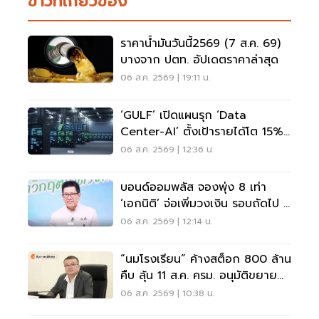
ข่าวที่เกี่ยวข้อง
ราคาน้ำมันวันนี้2569 (7 ส.ค. 69)
บางจาก ปตท. อัปเดตราคาล่าสุด
06 ส.ค. 2569 | 19:11 น.
‘GULF’ เปิดแผนรุก ‘Data
Center-AI’ ตั้งเป้ารายได้โต 15%
เดินหน้าลงทุนยุโรป
06 ส.ค. 2569 | 12:36 น.
บอนด์ออมพลัส จองพุ่ง 8 เท่า
‘เอกนิติ’ จ่อเพิ่มวงเงิน รอบถัดไป 4
ก.ย.นี้
06 ส.ค. 2569 | 12:14 น.
“นมโรงเรียน” ค้างสต็อก 800 ล้าน
คืบ ลุ้น 11 ส.ค. ครม. อนุมัติขยาย
ถึง ม.3
06 ส.ค. 2569 | 10:38 น.