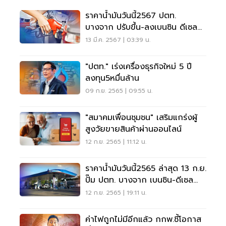
ราคาน้ำมันวันนี้2567 ปตท.
บางจาก ปรับขึ้น-ลงเบนซิน ดีเซลกี่
รอบ อัปเดทล่าสุด
13 มี.ค. 2567 | 03:39 น.
"ปตท." เร่งเครื่องธุรกิจใหม่ 5 ปี
ลงทุน5หมื่นล้าน
09 ก.ย. 2565 | 09:55 น.
"สมาคมเพื่อนชุมชน" เสริมแกร่งผู้
สูงวัยขายสินค้าผ่านออนไลน์
12 ก.ย. 2565 | 11:12 น.
ราคาน้ำมันวันนี้2565 ล่าสุด 13 ก.ย.
ปั๊ม ปตท. บางจาก เบนซิน-ดีเซล
ลิตรละกี่บาท
12 ก.ย. 2565 | 19:11 น.
ค่าไฟถูกไม่มีอีกแล้ว กกพ.ชี้โอกาส