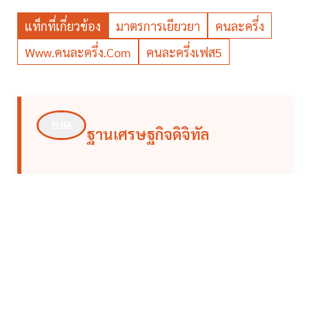
แท็กที่เกี่ยวข้อง
มาตรการเยียวยา
คนละครึ่ง
Www.คนละครึ่ง.com
คนละครึ่งเฟส5
ฐานเศรษฐกิจดิจิทัล