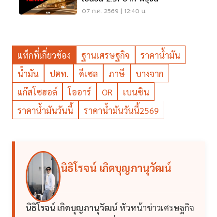
07 ก.ค. 2569 | 12:40 น.
แท็กที่เกี่ยวข้อง
ฐานเศรษฐกิจ
ราคาน้ำมัน
น้ำมัน
ปตท.
ดีเซล
ภาษี
บางจาก
แก๊สโซฮอล์
โออาร์
OR
เบนซิน
ราคาน้ำมันวันนี้
ราคาน้ำมันวันนี้2569
นิธิโรจน์ เกิดบุญภานุวัฒน์
นิธิโรจน์ เกิดบุญภานุวัฒน์
หัวหน้าข่าวเศรษฐกิจ