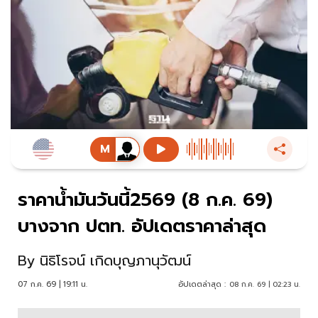
ราคาน้ำมันวันนี้2569 (8 ก.ค. 69)
บางจาก ปตท. อัปเดตราคาล่าสุด
By
นิธิโรจน์ เกิดบุญภานุวัฒน์
07 ก.ค. 69 | 19:11 น.
อัปเดตล่าสุด :
08 ก.ค. 69 | 02:23 น.