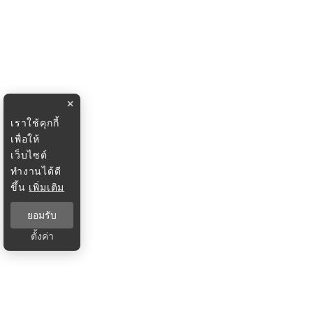
×
เราใช้คุกกี้
เพื่อให้
เว็บไซต์
ทำงานได้ดี
ขึ้น
เพิ่มเติม
ยอมรับ
ตั้งค่า