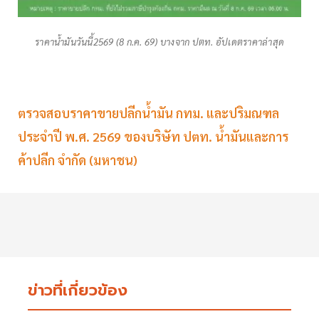
ราคาน้ำมันวันนี้2569 (8 ก.ค. 69) บางจาก ปตท. อัปเดตราคาล่าสุด
ตรวจสอบราคาขายปลีกน้ำมัน กทม. และปริมณฑล
ประจำปี พ.ศ. 2569 ของบริษัท ปตท. น้ำมันและการ
ค้าปลีก จำกัด (มหาชน)
ข่าวที่เกี่ยวข้อง