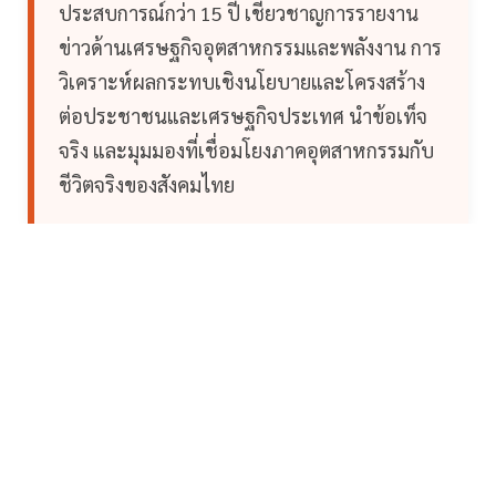
ประสบการณ์กว่า 15 ปี เชี่ยวชาญการรายงาน
ข่าวด้านเศรษฐกิจอุตสาหกรรมและพลังงาน การ
วิเคราะห์ผลกระทบเชิงนโยบายและโครงสร้าง
ต่อประชาชนและเศรษฐกิจประเทศ นำข้อเท็จ
จริง และมุมมองที่เชื่อมโยงภาคอุตสาหกรรมกับ
ชีวิตจริงของสังคมไทย