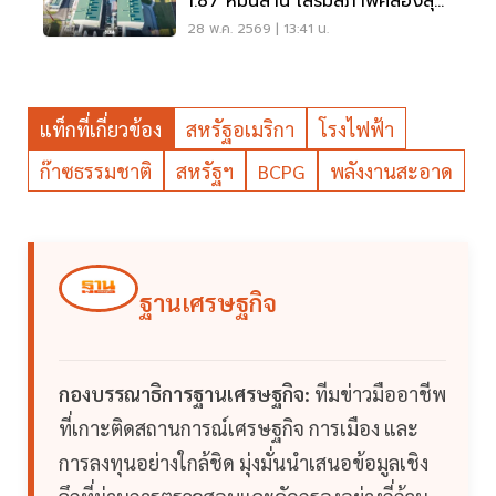
1.87 หมื่นล้าน เสริมสภาพคล่องลุย
ลงทุนใหม่
28 พ.ค. 2569 | 13:41 น.
แท็กที่เกี่ยวข้อง
สหรัฐอเมริกา
โรงไฟฟ้า
ก๊าซธรรมชาติ
สหรัฐฯ
BCPG
พลังงานสะอาด
ฐานเศรษฐกิจ
กองบรรณาธิการฐานเศรษฐกิจ:
ทีมข่าวมืออาชีพ
ที่เกาะติดสถานการณ์เศรษฐกิจ การเมือง และ
การลงทุนอย่างใกล้ชิด มุ่งมั่นนำเสนอข้อมูลเชิง