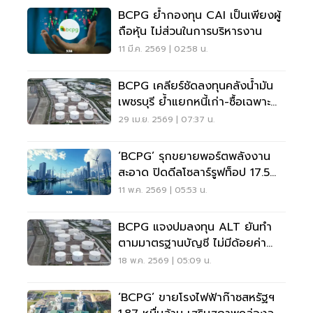
BCPG ย้ำกองทุน CAI เป็นเพียงผู้
ถือหุ้น ไม่ส่วนในการบริหารงาน
11 มี.ค. 2569 | 02:58 น.
BCPG เคลียร์ชัดลงทุนคลังน้ำมัน
เพชรบุรี ย้ำแยกหนี้เก่า-ซื้อเฉพาะ
สินทรัพย์ธุรกิจ
29 เม.ย. 2569 | 07:37 น.
‘BCPG’ รุกขยายพอร์ตพลังงาน
สะอาด ปิดดีลโซลาร์รูฟท็อป 17.5
เมกฯ
11 พ.ค. 2569 | 05:53 น.
BCPG แจงปมลงทุน ALT ยันทำ
ตามมาตรฐานบัญชี ไม่มีด้อยค่า
สินทรัพย์
18 พ.ค. 2569 | 05:09 น.
‘BCPG’ ขายโรงไฟฟ้าก๊าซสหรัฐฯ