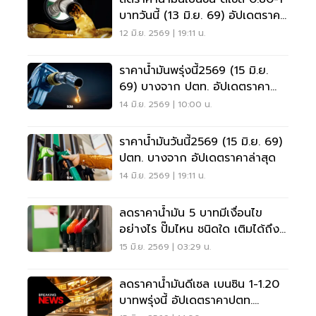
บาทวันนี้ (13 มิ.ย. 69) อัปเดตราคา
บางจาก ปตท.
12 มิ.ย. 2569 | 19:11 น.
ราคาน้ำมันพรุ่งนี้2569 (15 มิ.ย.
69) บางจาก ปตท. อัปเดตราคา
ล่าสุด
14 มิ.ย. 2569 | 10:00 น.
ราคาน้ำมันวันนี้2569 (15 มิ.ย. 69)
ปตท. บางจาก อัปเดตราคาล่าสุด
14 มิ.ย. 2569 | 19:11 น.
ลดราคาน้ำมัน 5 บาทมีเงื่อนไข
อย่างไร ปั๊มไหน ชนิดใด เติมได้ถึง
เมื่อไหร่
15 มิ.ย. 2569 | 03:29 น.
ลดราคาน้ำมันดีเซล เบนซิน 1-1.20
บาทพรุ่งนี้ อัปเดตราคาปตท.